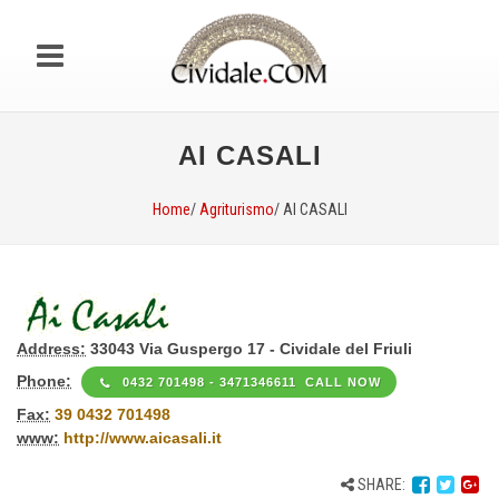
AI CASALI
Home
/
Agriturismo
/ AI CASALI
Address:
33043 Via Guspergo 17 - Cividale del Friuli
Phone:
0432 701498 - 3471346611 CALL NOW
Fax:
39 0432 701498
www:
http://www.aicasali.it
SHARE: