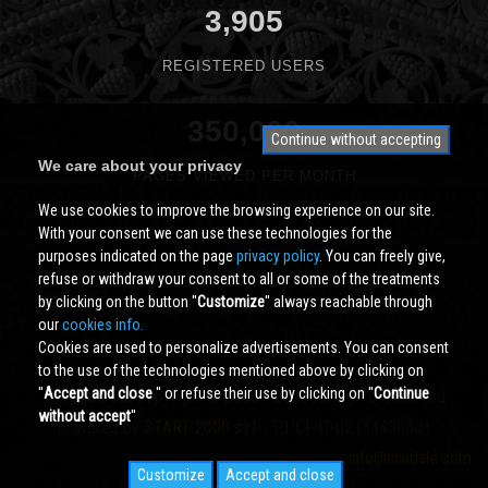
3,905
REGISTERED USERS
350,000
Continue without accepting
We care about your privacy
PAGES VIEWED PER MONTH
We use cookies to improve the browsing experience on our site.
With your consent we can use these technologies for the
purposes indicated on the page
privacy policy
. You can freely give,
refuse or withdraw your consent to all or some of the treatments
by clicking on the button ''
Customize
'' always reachable through
our
cookies info.
Cookies are used to personalize advertisements. You can consent
to the use of the technologies mentioned above by clicking on
''
Accept and close
'' or refuse their use by clicking on ''
Continue
Cividale.COM
Copyright © 2000 - 2026 All Rights Reserved
without accept
''
powered by
START 2000 s.r.l.
- PI/CF IT-02134430301
info@cividale.com
Customize
Accept and close