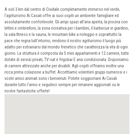
A soli 3 km dal centro di Cividale completamente immerso nel verde,
l’agriturismo Ai Casali offre ai suoi ospiti un ambiente famigliare ed
assolutamente confortevole. Gli ampi spazi all’aria aperta, la piscina con
lettini e ombrelloni, la zona ricreativa per i bambini, il barbecue in giardino,
la sala fitness e la sauna, le mountain bike a noleggio e soprattutto la
pace che regna tutt’intorno, rendono il nostro agriturismo il luogo più
adatto per estraniarsi dal mondo frenetico che caratterizza la vita di ogni
giorno. La struttura è composta da 5 mini appartamenti e 12 camere, tutte
dotate di servizi privati, TV-sat e frigobar E aria condizionata. Disponiamo
di camere attrezzate anche per disabili. Agli ospiti offriamo inoltre una
ricca prima colazione a buffet. Accettiamo volentieri gruppi numerosi e i
vostri amici animali sono i benvenuti. Potete soggiornare Ai Casali
durante tutto l’anno e seguiteci sempre per rimanere aggiornati su le
nostre fantastiche offerte!