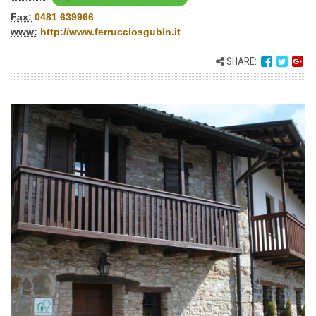
Fax:
0481 639966
www:
http://www.ferrucciosgubin.it
SHARE: