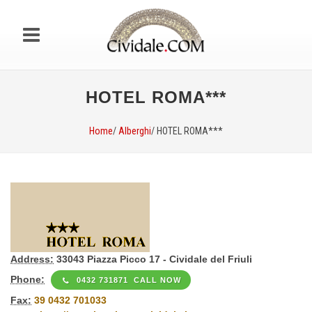
HOTEL ROMA***
Home
/
Alberghi
/ HOTEL ROMA***
Address:
33043 Piazza Picco 17 - Cividale del Friuli
Phone:
0432 731871 CALL NOW
Fax:
39 0432 701033