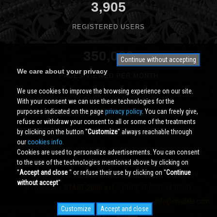
3,905
REGISTERED USERS
350,000
Continue without accepting
We care about your privacy
PAGES VIEWED PER MONTH
We use cookies to improve the browsing experience on our site.
With your consent we can use these technologies for the
purposes indicated on the page
privacy policy
. You can freely give,
refuse or withdraw your consent to all or some of the treatments
by clicking on the button ''
Customize
'' always reachable through
our
cookies info.
Cookies are used to personalize advertisements. You can consent
to the use of the technologies mentioned above by clicking on
''
Accept and close
'' or refuse their use by clicking on ''
Continue
Cividale.COM
Copyright © 2000 - 2026 All Rights Reserved
without accept
''
powered by
START 2000 s.r.l.
- PI/CF IT-02134430301
info@cividale.com
Customize
Accept and close