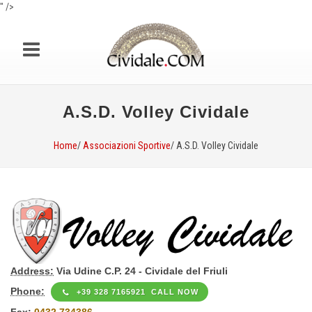
" />
A.S.D. Volley Cividale
Home
/
Associazioni Sportive
/ A.S.D. Volley Cividale
Address:
Via Udine C.P. 24 - Cividale del Friuli
Phone:
+39 328 7165921 CALL NOW
Fax:
0432 734386