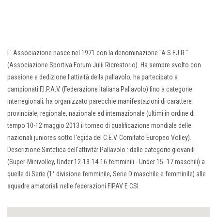
L' Associazione nasce nel 1971 con la denominazione "A.S.F.J.R."
(Associazione Sportiva Forum Julii Ricreatorio). Ha sempre svolto con
passione e dedizione l'attività della pallavolo; ha partecipato a
campionati F.I.P.A.V. (Federazione Italiana Pallavolo) fino a categorie
interregionali; ha organizzato parecchie manifestazioni di carattere
provinciale, regionale, nazionale ed internazionale (ultimi in ordine di
tempo 10-12 maggio 2013 il torneo di qualificazione mondiale delle
nazionali juniores sotto l'egida del C.E.V. Comitato Europeo Volley).
Descrizione Sintetica dell'attività: Pallavolo : dalle categorie giovanili
(Super-Minivolley, Under 12-13-14-16 femminili - Under 15- 17 maschili) a
quelle di Serie (1° divisione femminile, Serie D maschile e femminile) alle
squadre amatoriali nelle federazioni FIPAV E CSI.