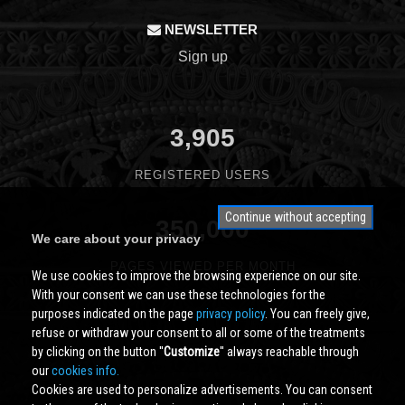
NEWSLETTER
Sign up
3,905
REGISTERED USERS
Continue without accepting
350,000
We care about your privacy
PAGES VIEWED PER MONTH
We use cookies to improve the browsing experience on our site.
With your consent we can use these technologies for the
purposes indicated on the page
privacy policy
. You can freely give,
refuse or withdraw your consent to all or some of the treatments
by clicking on the button ''
Customize
'' always reachable through
our
cookies info.
Cookies are used to personalize advertisements. You can consent