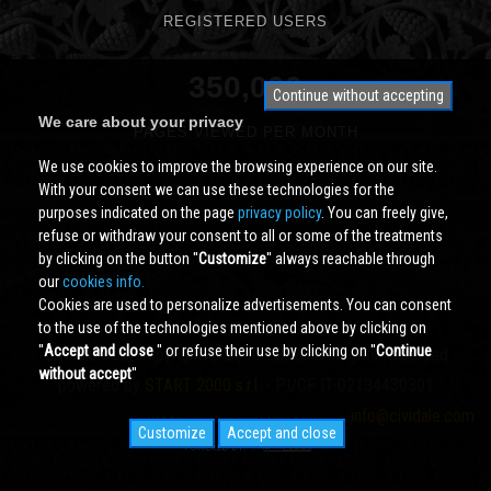
REGISTERED USERS
350,000
Continue without accepting
We care about your privacy
PAGES VIEWED PER MONTH
We use cookies to improve the browsing experience on our site.
With your consent we can use these technologies for the
purposes indicated on the page
privacy policy
. You can freely give,
refuse or withdraw your consent to all or some of the treatments
by clicking on the button ''
Customize
'' always reachable through
our
cookies info.
Cookies are used to personalize advertisements. You can consent
to the use of the technologies mentioned above by clicking on
''
Accept and close
'' or refuse their use by clicking on ''
Continue
Cividale.COM
Copyright © 2000 - 2026 All Rights Reserved
without accept
''
powered by
START 2000 s.r.l.
- PI/CF IT-02134430301
info@cividale.com
Customize
Accept and close