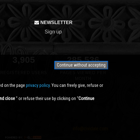
NEWSLETTER
Sign up
3,905
350,000
Continue without accepting
REGISTERED USERS
PAGES VIEWED PER
MONTH
ted on the page
privacy policy
. You can freely give, refuse or
nd close
'' or refuse their use by clicking on ''
Continue
info@cividale.com