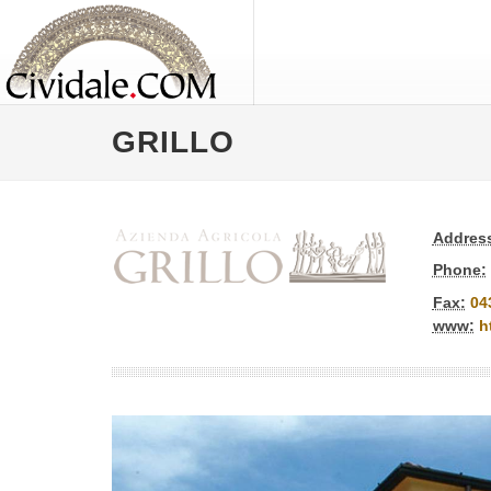
GRILLO
Addres
Phone:
Fax:
04
www:
h