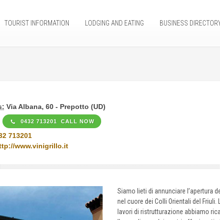
TOURIST INFORMATION
LODGING AND EATING
BUSINESS DIRECTOR
s:
Via Albana, 60 - Prepotto (UD)
0432 713201 CALL NOW
32 713201
ttp://www.vinigrillo.it
Siamo lieti di annunciare l’apertura d
nel cuore dei Colli Orientali del Friuli
lavori di ristrutturazione abbiamo ri