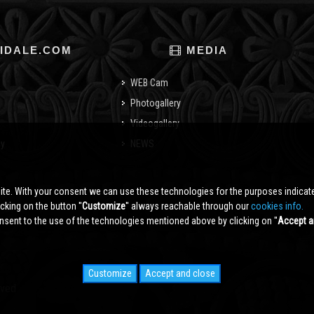
IDALE.COM
MEDIA
WEB Cam
Photogallery
Videogallery
cy
NEWS
o
ite. With your consent we can use these technologies for the purposes indica
king on the button ''
Customize
'' always reachable through our
cookies info.
sent to the use of the technologies mentioned above by clicking on ''
Accept a
Customize
Accept and close
rved