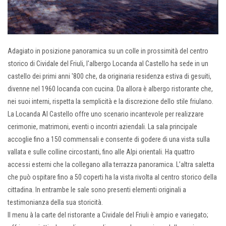
Adagiato in posizione panoramica su un colle in prossimità del centro
storico di Cividale del Friuli, l'albergo Locanda al Castello ha sede in un
castello dei primi anni '800 che, da originaria residenza estiva di gesuiti,
divenne nel 1960 locanda con cucina. Da allora è albergo ristorante che,
nei suoi interni, rispetta la semplicità e la discrezione dello stile friulano.
La Locanda Al Castello offre uno scenario incantevole per realizzare
cerimonie, matrimoni, eventi o incontri aziendali. La sala principale
accoglie fino a 150 commensali e consente di godere di una vista sulla
vallata e sulle colline circostanti, fino alle Alpi orientali. Ha quattro
accessi esterni che la collegano alla terrazza panoramica. L’altra saletta
che può ospitare fino a 50 coperti ha la vista rivolta al centro storico della
cittadina. In entrambe le sale sono presenti elementi originali a
testimonianza della sua storicità.
Il menu à la carte del ristorante a Cividale del Friuli è ampio e variegato;