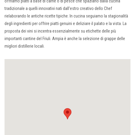
offriamo piatti a base di carne o di pesce che spaziano dalla cucina
tradizionale a quelli innovativi nati dall’estro creativo dello Chef
rielaborando le antiche ricette tipiche. In cucina seguiamo la stagionalità
degli ingredienti per offrire piatti genuini e deliziare il palato e la vista. La
proposta dei vini si incentra essenzialmente su etichette delle più
importanti cantine del Friuli. Ampia è anche la selezione di grappe delle
migliori distillerie locali.