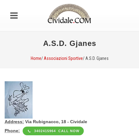
A.S.D. Gjanes
Home
/
Associazioni Sportive
/ A.S.D. Gjanes
Address:
Via Rubignacco, 18 - Cividale
Phone:
3402415964 CALL NOW