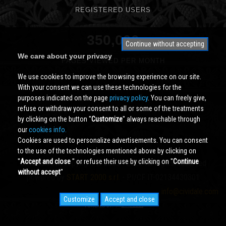
REGISTERED USERS
350,000
Continue without accepting
We care about your privacy
PAGES VIEWED PER MONTH
We use cookies to improve the browsing experience on our site.
With your consent we can use these technologies for the
purposes indicated on the page
privacy policy
. You can freely give,
refuse or withdraw your consent to all or some of the treatments
by clicking on the button ''
Customize
'' always reachable through
our
cookies info.
Cookies are used to personalize advertisements. You can consent
to the use of the technologies mentioned above by clicking on
''
Accept and close
'' or refuse their use by clicking on ''
Continue
Cividale.COM
Copyright © 2000 - 2026 All Rights Reserved
without accept
''
powered by
START 2000 s.r.l.
- PI/CF IT-02134430301
info@cividale.com
Customize
Accept and close