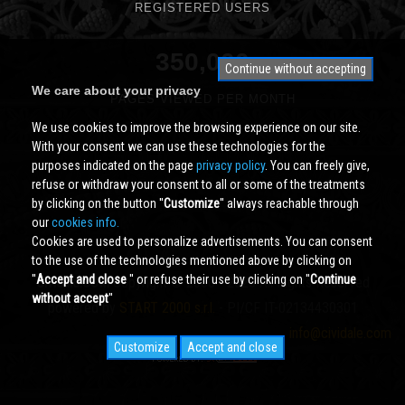
REGISTERED USERS
350,000
Continue without accepting
We care about your privacy
PAGES VIEWED PER MONTH
We use cookies to improve the browsing experience on our site.
With your consent we can use these technologies for the
purposes indicated on the page
privacy policy
. You can freely give,
refuse or withdraw your consent to all or some of the treatments
by clicking on the button ''
Customize
'' always reachable through
our
cookies info.
Cookies are used to personalize advertisements. You can consent
to the use of the technologies mentioned above by clicking on
''
Accept and close
'' or refuse their use by clicking on ''
Continue
Cividale.COM
Copyright © 2000 - 2026 All Rights Reserved
without accept
''
powered by
START 2000 s.r.l.
- PI/CF IT-02134430301
info@cividale.com
Customize
Accept and close