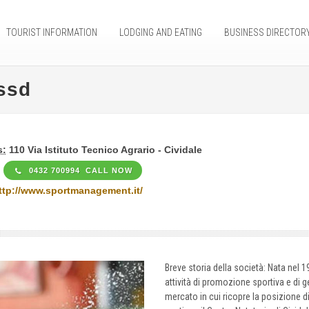
TOURIST INFORMATION
LODGING AND EATING
BUSINESS DIRECTOR
ssd
s:
110 Via Istituto Tecnico Agrario - Cividale
0432 700994 CALL NOW
ttp://www.sportmanagement.it/
Breve storia della società: Nata nel
attività di promozione sportiva e di ge
mercato in cui ricopre la posizione d