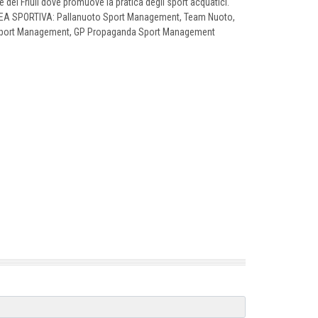
le del Friuli dove promuove la pratica degli sport acquatici.
: AREA SPORTIVA: Pallanuoto Sport Management, Team Nuoto,
Sport Management, GP Propaganda Sport Management