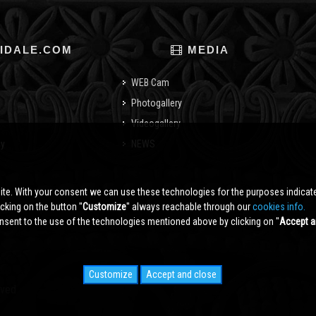
IDALE.COM
MEDIA
WEB Cam
Photogallery
Videogallery
cy
NEWS
o
ite. With your consent we can use these technologies for the purposes indica
king on the button ''
Customize
'' always reachable through our
cookies info.
sent to the use of the technologies mentioned above by clicking on ''
Accept a
Customize
Accept and close
rved