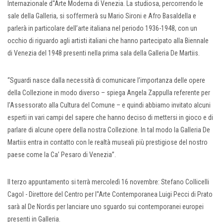
Internazionale d''Arte Moderna di Venezia. La studiosa, percorrendo le
sale della Galleria, si soffermerà su Mario Sironi e Afro Basaldella e
parlerà in particolare dell’arte italiana nel periodo 1936-1948, con un
occhio di riguardo agli artisti italiani che hanno partecipato alla Biennale
di Venezia del 1948 presenti nella prima sala della Galleria De Martiis.
“Sguardi nasce dalla necessità di comunicare l’importanza delle opere
della Collezione in modo diverso – spiega Angela Zappulla referente per
l’Assessorato alla Cultura del Comune – e quindi abbiamo invitato alcuni
esperti in vari campi del sapere che hanno deciso di mettersi in gioco e di
parlare di alcune opere della nostra Collezione. In tal modo la Galleria De
Martiis entra in contatto con le realtà museali più prestigiose del nostro
paese come la Ca’ Pesaro di Venezia”.
Il terzo appuntamento si terrà mercoledì 16 novembre: Stefano Collicelli
Cagol - Direttore del Centro per l''Arte Contemporanea Luigi Pecci di Prato
sarà al De Nordis per lanciare uno sguardo sui contemporanei europei
presenti in Galleria.