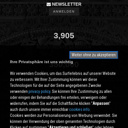
NEWSLETTER
ANMELDEN
3,905
REGISTRIERTE BENUTZER
Weiter ohne zu akzeptieren
Ihre Privatsphäre ist uns wichtig
350,000
Wir verwenden Cookies, um das Surferlebnis auf unserer Website
SEITEN PRO MONAT ANGESEHEN
zu verbessern. Mit Ihrer Zustimmung können wir diese
Technologien für die auf der Seite angegebenen Zwecke
verwenden
privacy policy
. Sie können Ihre Zustimmung zu allen
oder einigen der Behandlungen frei erteilen, verweigern oder
widerrufen, indem Sie auf die Schaltfläche klicken ''
Anpassen
''
auch durch unsere immer erreichbar
cookies info.
Cookies werden zur Personalisierung von Werbung verwendet. Sie
können der Verwendung der oben genannten Technologien durch
Klicken auf zustimmen ''
Akzeptieren und schließen
'' oder lehnen