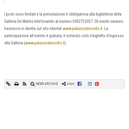
I posti sono limitati e la prenotazione è obbligatoria alla biglietteria della
Galleria De Martiis telefonando al numero 0432710357. Gli eventi saranno
trasmessi in diretta sul sito internet
www.palazzodenordis.it
. La
partecipazione all’evento è gratuita; è richiesto solo il biglietto d’ingresso
alla Galleria (
www.palazzodenordis.it
).
NEWS ARCHIVE
share: