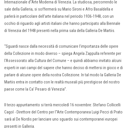
Internazionale d''Arte Moderna di Venezia. La studiosa, percorrendo le
sale della Galleria, si soffermerà su Mario Sironi e Afro Basaldella e
parlerà in particolare dell’arte italiana nel periodo 1936-1948, con un
occhio di riguardo agli artisti italiani che hanno partecipato alla Biennale
di Venezia del 1948 presenti nella prima sala della Galleria De Martiis.
“Sguardi nasce dalla necessità di comunicare l’importanza delle opere
della Collezione in modo diverso – spiega Angela Zappulla referente per
l’Assessorato alla Cultura del Comune – e quindi abbiamo invitato alcuni
esperti in vari campi del sapere che hanno deciso di mettersi in gioco e di
parlare di alcune opere della nostra Collezione. In tal modo la Galleria De
Martiis entra in contatto con le realtà museali più prestigiose del nostro
paese come la Ca’ Pesaro di Venezia”.
Il terzo appuntamento si terrà mercoledì 16 novembre: Stefano Collicelli
Cagol - Direttore del Centro per l''Arte Contemporanea Luigi Pecci di Prato
sarà al De Nordis per lanciare uno sguardo sui contemporanei europei
presenti in Galleria.