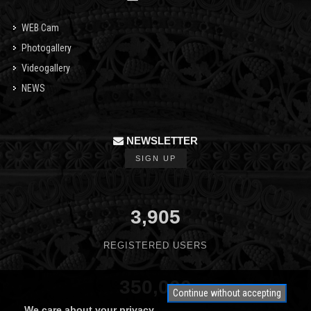
WEB Cam
Photogallery
Videogallery
NEWS
NEWSLETTER
SIGN UP
3,905
REGISTERED USERS
350,000
Continue without accepting
We care about your privacy