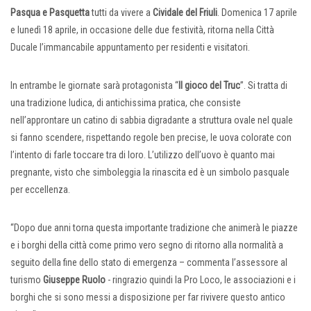
Pasqua e Pasquetta
tutti da vivere a
Cividale del Friuli
. Domenica 17 aprile
e lunedì 18 aprile, in occasione delle due festività, ritorna nella Città
Ducale l’immancabile appuntamento per residenti e visitatori.
In entrambe le giornate sarà protagonista “
Il gioco del Truc
”. Si tratta di
una tradizione ludica, di antichissima pratica, che consiste
nell’approntare un catino di sabbia digradante a struttura ovale nel quale
si fanno scendere, rispettando regole ben precise, le uova colorate con
l’intento di farle toccare tra di loro. L’utilizzo dell’uovo è quanto mai
pregnante, visto che simboleggia la rinascita ed è un simbolo pasquale
per eccellenza.
“Dopo due anni torna questa importante tradizione che animerà le piazze
e i borghi della città come primo vero segno di ritorno alla normalità a
seguito della fine dello stato di emergenza – commenta l’assessore al
turismo
Giuseppe Ruolo
- ringrazio quindi la Pro Loco, le associazioni e i
borghi che si sono messi a disposizione per far rivivere questo antico