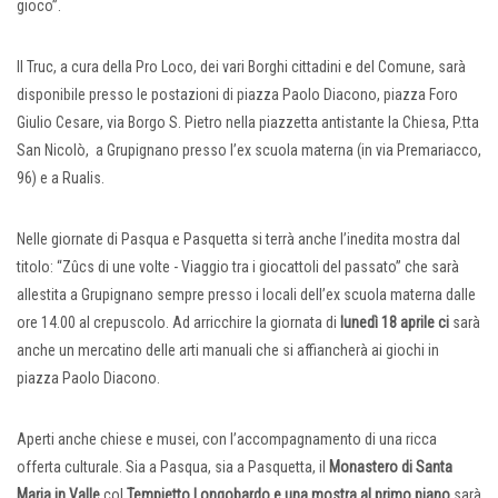
gioco”.
Il Truc, a cura della Pro Loco, dei vari Borghi cittadini e del Comune, sarà
disponibile presso le postazioni di piazza Paolo Diacono, piazza Foro
Giulio Cesare, via Borgo S. Pietro nella piazzetta antistante la Chiesa, P.tta
San Nicolò, a Grupignano presso l’ex scuola materna (in via Premariacco,
96) e a Rualis.
Nelle giornate di Pasqua e Pasquetta si terrà anche l’inedita mostra dal
titolo: “Zûcs di une volte - Viaggio tra i giocattoli del passato” che sarà
allestita a Grupignano sempre presso i locali dell’ex scuola materna dalle
ore 14.00 al crepuscolo. Ad arricchire la giornata di
lunedì 18 aprile ci
sarà
anche un mercatino delle arti manuali che si affiancherà ai giochi in
piazza Paolo Diacono.
Aperti anche chiese e musei, con l’accompagnamento di una ricca
offerta culturale. Sia a Pasqua, sia a Pasquetta, il
Monastero di Santa
Maria in Valle
col
Tempietto Longobardo e una mostra al primo piano
sarà