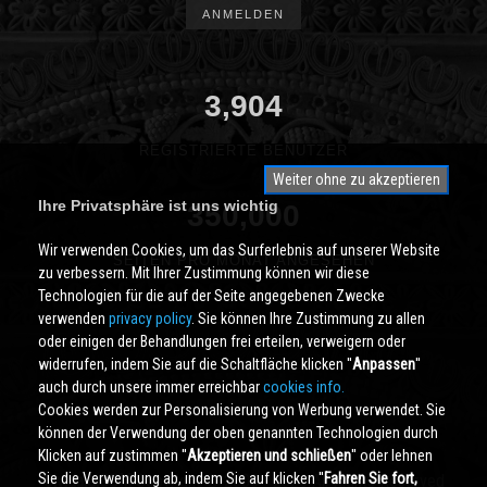
ANMELDEN
3,904
REGISTRIERTE BENUTZER
Weiter ohne zu akzeptieren
Ihre Privatsphäre ist uns wichtig
350,000
Wir verwenden Cookies, um das Surferlebnis auf unserer Website
SEITEN PRO MONAT ANGESEHEN
zu verbessern. Mit Ihrer Zustimmung können wir diese
Technologien für die auf der Seite angegebenen Zwecke
verwenden
privacy policy
. Sie können Ihre Zustimmung zu allen
oder einigen der Behandlungen frei erteilen, verweigern oder
widerrufen, indem Sie auf die Schaltfläche klicken ''
Anpassen
''
auch durch unsere immer erreichbar
cookies info.
Cookies werden zur Personalisierung von Werbung verwendet. Sie
können der Verwendung der oben genannten Technologien durch
Klicken auf zustimmen ''
Akzeptieren und schließen
'' oder lehnen
Sie die Verwendung ab, indem Sie auf klicken ''
Fahren Sie fort,
Cividale.COM
Copyright © 2000 - 2026 All Rights Reserved