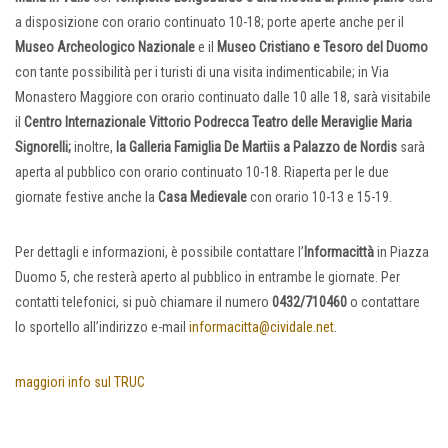
a disposizione con orario continuato 10-18; porte aperte anche per il
Museo Archeologico Nazionale
e il
Museo Cristiano e Tesoro del Duomo
con tante possibilità per i turisti di una visita indimenticabile; in Via
Monastero Maggiore con orario continuato dalle 10 alle 18, sarà visitabile
il
Centro Internazionale Vittorio Podrecca Teatro delle Meraviglie Maria
Signorelli;
inoltre,
la Galleria Famiglia De Martiis a Palazzo de Nordis
sarà
aperta al pubblico con orario continuato 10-18. Riaperta per le due
giornate festive anche la
Casa Medievale
con orario 10-13 e 15-19.
Per dettagli e informazioni, è possibile contattare l’
Informacittà
in Piazza
Duomo 5, che resterà aperto al pubblico in entrambe le giornate. Per
contatti telefonici, si può chiamare il numero
0432/710460
o contattare
lo sportello all’indirizzo e-mail
informacitta@cividale.net
.
maggiori info sul TRUC