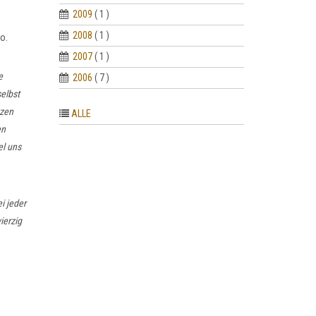
2009
( 1 )
2008
( 1 )
o.
2007
( 1 )
e
2006
( 7 )
selbst
tzen
ALLE
en
el uns
i jeder
ierzig