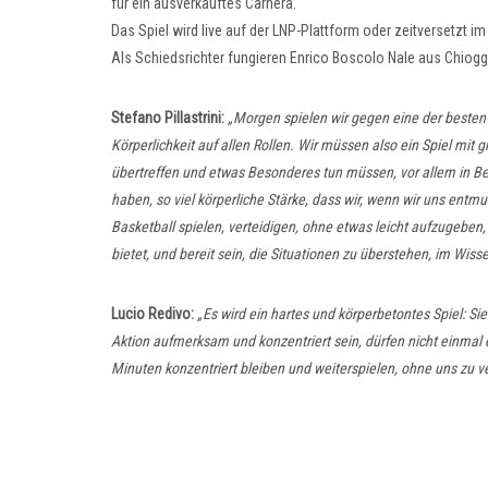
für ein ausverkauftes Carnera.
Das Spiel wird live auf der LNP-Plattform oder zeitversetzt im
Als Schiedsrichter fungieren Enrico Boscolo Nale aus Chiog
Stefano Pillastrini:
„Morgen spielen wir gegen eine der besten 
Körperlichkeit auf allen Rollen. Wir müssen also ein Spiel mit gr
übertreffen und etwas Besonderes tun müssen, vor allem in Be
haben, so viel körperliche Stärke, dass wir, wenn wir uns entmu
Basketball spielen, verteidigen, ohne etwas leicht aufzugebe
bietet, und bereit sein, die Situationen zu überstehen, im Wis
Lucio Redivo:
„Es wird ein hartes und körperbetontes Spiel: Si
Aktion aufmerksam und konzentriert sein, dürfen nicht einmal
Minuten konzentriert bleiben und weiterspielen, ohne uns zu ver