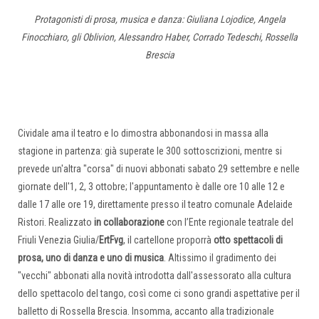
Protagonisti di prosa, musica e danza: Giuliana Lojodice, Angela
Finocchiaro, gli Oblivion, Alessandro Haber, Corrado Tedeschi, Rossella
Brescia
Cividale ama il teatro e lo dimostra abbonandosi in massa alla
stagione in partenza: già superate le 300 sottoscrizioni, mentre si
prevede un'altra "corsa" di nuovi abbonati sabato 29 settembre e nelle
giornate dell'1, 2, 3 ottobre; l'appuntamento è dalle ore 10 alle 12 e
dalle 17 alle ore 19, direttamente presso il teatro comunale Adelaide
Ristori. Realizzato
in collaborazione
con l’Ente regionale teatrale del
Friuli Venezia Giulia/
ErtFvg
, il cartellone proporrà
otto spettacoli di
prosa, uno di danza e uno di musica
. Altissimo il gradimento dei
"vecchi" abbonati alla novità introdotta dall'assessorato alla cultura
dello spettacolo del tango, così come ci sono grandi aspettative per il
balletto di Rossella Brescia. Insomma, accanto alla tradizionale