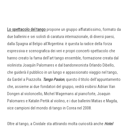
Lo spettacolo del tango
propone un gruppo affiatatissimo, formato da
due ballerini e sei solisti di caratura internazionale, di diversi paesi,
dalla Spagna al Belgio all’Argentina: è questa la radice della forza
espressiva e scenografica dei veri e propri concerti-spettacolo che
hanno creato la fama dell’art tango ensemble, formazione creata dal
violinista Joaquìn Palomares e dal bandoneonista Orlando Dibello,
che guiderà il pubblico in un lungo e appassionato viaggio nel tango,
da Gardel a Piazzolla.
Tango Pasion
, questo il titolo dell’appuntamento
che, assieme ai due fondatori del gruppo, vedrà esibirsi Adrian Van
Dongen al violoncello, Michel Wagemans al pianoforte, Joaquin
Palomares e Katalin Pertik al violino, e i due ballerini Matias e Magda,
vice campioni del mondo di tango in Corea nel 2008.
Oltre al tango, a Cividale sta attirando molta curiosità anche
Hotel