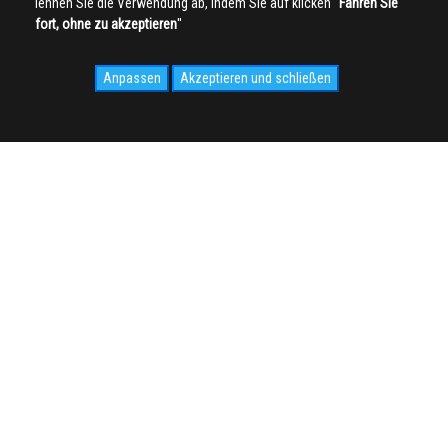
lehnen Sie die Verwendung ab, indem Sie auf klicken ''
Fahren Sie
fort, ohne zu akzeptieren
''
Anpassen
Akzeptieren und schließen
SOCIAL