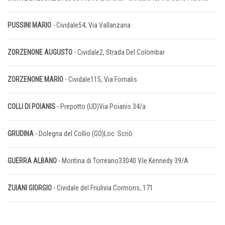
PUSSINI MARIO
- Cividale54, Via Vallanzana
ZORZENONE AUGUSTO
- Cividale2, Strada Del Colombar
ZORZENONE MARIO
- Cividale115, Via Fornalis
COLLI DI POIANIS
- Prepotto (UD)Via Poianis 34/a
GRUDINA
- Dolegna del Collio (GO)Loc. Scriò
GUERRA ALBANO
- Montina di Torreano33040 V.le Kennedy 39/A
ZUIANI GIORGIO
- Cividale del Friulivia Cormons, 171