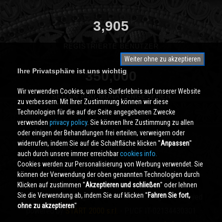
3,905
REGISTRIERTE BENUTZER
Weiter ohne zu akzeptieren
Ihre Privatsphäre ist uns wichtig
350,000
Wir verwenden Cookies, um das Surferlebnis auf unserer Website
SEITEN PRO MONAT ANGESEHEN
zu verbessern. Mit Ihrer Zustimmung können wir diese
Technologien für die auf der Seite angegebenen Zwecke
verwenden
privacy policy
. Sie können Ihre Zustimmung zu allen
oder einigen der Behandlungen frei erteilen, verweigern oder
widerrufen, indem Sie auf die Schaltfläche klicken ''
Anpassen
''
auch durch unsere immer erreichbar
cookies info.
Cookies werden zur Personalisierung von Werbung verwendet. Sie
können der Verwendung der oben genannten Technologien durch
Klicken auf zustimmen ''
Akzeptieren und schließen
'' oder lehnen
Sie die Verwendung ab, indem Sie auf klicken ''
Fahren Sie fort,
Cividale.COM
Copyright © 2000 - 2026 All Rights Reserved
ohne zu akzeptieren
''
powered by
START 2000 s.r.l.
- PI/CF IT-02134430301