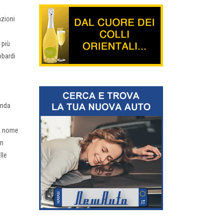
azioni
 più
obardi
onda
 a nome
on
lle