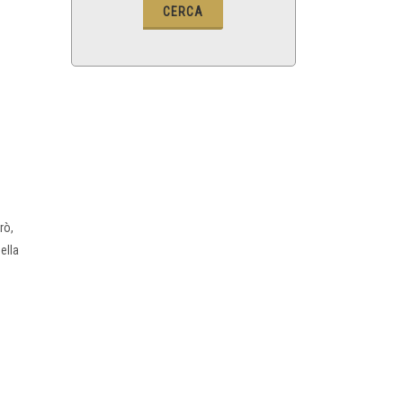
rò,
ella