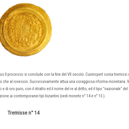
s Il processo si conclude con la fine del VII secolo: Cunincpert conia tremissi 
ritto che al rovescio. Successivamente attua una coraggiosa riforma monetaria. 
oro puro, con il ritratto ed il nome del re al dritto, ed il tipo "nazionale" del 
zione ai contemporanei tipi bizantini (vedi monete n° 14 e n° 15 ).
Tremisse n° 14