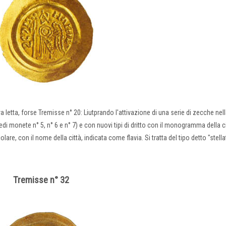
 letta, forse Tremisse n° 20: Liutprando l'attivazione di una serie di zecche nel
i monete n° 5, n° 6 e n° 7) e con nuovi tipi di dritto con il monogramma della c
are, con il nome della città, indicata come flavia. Si tratta del tipo detto "stella
Tremisse n° 32