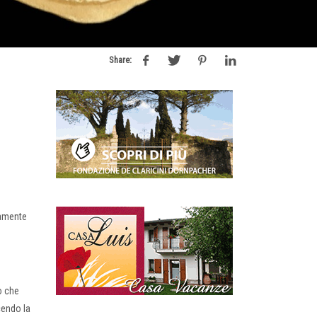
Share:
vamente
o che
cendo la