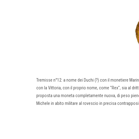
Tremisse n°12: a nome dei Duchi (?) con il monetiere Marinu
con la Vittoria, con il proprio nome, come "Rex", sia al d
proposta una moneta completamente nuova, di peso pieno e di 
Michele in abito militare al rovescio in precisa contrapposi