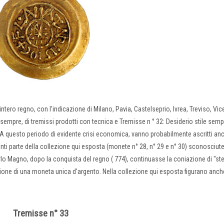
intero regno, con l'indicazione di Milano, Pavia, Castelseprio, Ivrea, Treviso, Vic
 sempre, di tremissi prodotti con tecnica e Tremisse n ° 32: Desiderio stile semp
 A questo periodo di evidente crisi economica, vanno probabilmente ascritti anch
enti parte della collezione qui esposta (monete n° 28, n° 29 e n° 30) sconosciute
lo Magno, dopo la conquista del regno ( 774), continuasse la coniazione di "stel
zione di una moneta unica d'argento. Nella collezione qui esposta figurano anch
Tremisse n° 33