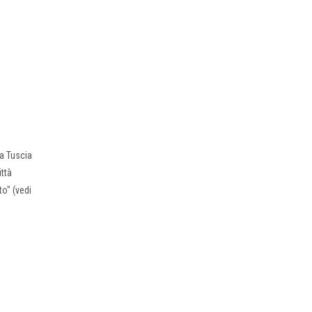
la Tuscia
ittà
to" (vedi