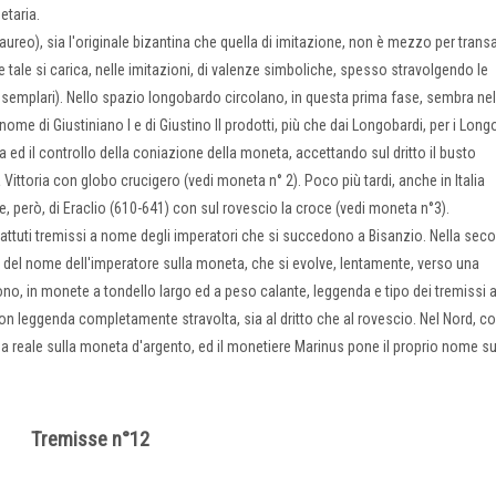
etaria.
aureo), sia l'originale bizantina che quella di imitazione, non è mezzo per trans
ale si carica, nelle imitazioni, di valenze simboliche, spesso stravolgendo le
 esemplari). Nello spazio longobardo circolano, in questa prima fase, sembra nel
ome di Giustiniano I e di Giustino II prodotti, più che dai Longobardi, per i Long
va ed il controllo della coniazione della moneta, accettando sul dritto il busto
 Vittoria con globo crucigero (vedi moneta n° 2). Poco più tardi, anche in Italia
, però, di Eraclio (610-641) con sul rovescio la croce (vedi moneta n°3).
battuti tremissi a nome degli imperatori che si succedono a Bisanzio. Nella sec
to del nome dell'imperatore sulla moneta, che si evolve, lentamente, verso una
ono, in monete a tondello largo ed a peso calante, leggenda e tipo dei tremissi
 con leggenda completamente stravolta, sia al dritto che al rovescio. Nel Nord, c
mma reale sulla moneta d'argento, ed il monetiere Marinus pone il proprio nome su
Tremisse n°12