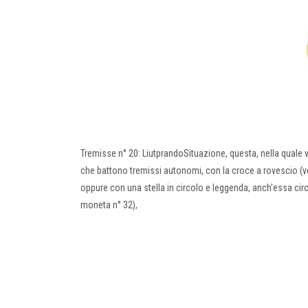
Tremisse n° 20: LiutprandoSituazione, questa, nella quale va
che battono tremissi autonomi, con la croce a rovescio (ved
oppure con una stella in circolo e leggenda, anch'essa circol
moneta n° 32),