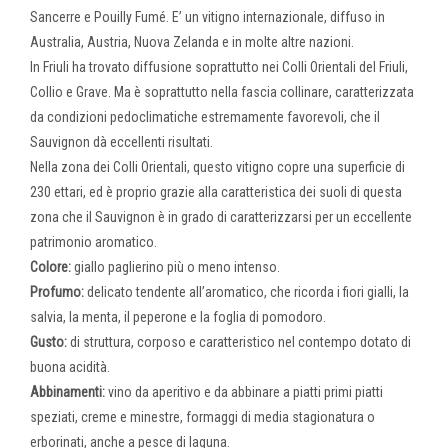
Sancerre e Pouilly Fumé. E’ un vitigno internazionale, diffuso in
Australia, Austria, Nuova Zelanda e in molte altre nazioni.
In Friuli ha trovato diffusione soprattutto nei Colli Orientali del Friuli,
Collio e Grave. Ma è soprattutto nella fascia collinare, caratterizzata
da condizioni pedoclimatiche estremamente favorevoli, che il
Sauvignon dà eccellenti risultati.
Nella zona dei Colli Orientali, questo vitigno copre una superficie di
230 ettari, ed è proprio grazie alla caratteristica dei suoli di questa
zona che il Sauvignon è in grado di caratterizzarsi per un eccellente
patrimonio aromatico.
Colore:
giallo paglierino più o meno intenso.
Profumo:
delicato tendente all’aromatico, che ricorda i fiori gialli, la
salvia, la menta, il peperone e la foglia di pomodoro.
Gusto:
di struttura, corposo e caratteristico nel contempo dotato di
buona acidità.
Abbinamenti:
vino da aperitivo e da abbinare a piatti primi piatti
speziati, creme e minestre, formaggi di media stagionatura o
erborinati, anche a pesce di laguna.