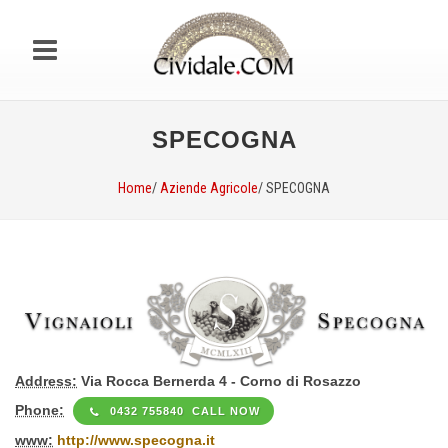
SPECOGNA
Home
/
Aziende Agricole
/ SPECOGNA
Address:
Via Rocca Bernerda 4 - Corno di Rosazzo
Phone:
0432 755840 CALL NOW
www:
http://www.specogna.it