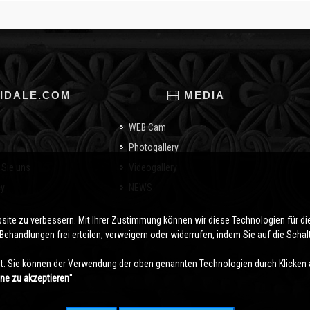
IDALE.COM
MEDIA
WEB Cam
Photogallery
 Sie uns
Videogallery
cy
NEWS
o
bsite zu verbessern. Mit Ihrer Zustimmung können wir diese Technologien für 
ehandlungen frei erteilen, verweigern oder widerrufen, indem Sie auf die Schaltf
. Sie können der Verwendung der oben genannten Technologien durch Klicken 
hne zu akzeptieren
''