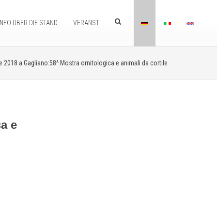
INFO ÜBER DIE STAND
VERANST
2018 a Gagliano:58^ Mostra ornitologica e animali da cortile
a e