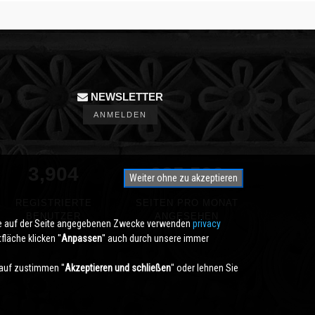
NEWSLETTER
ANMELDEN
3,904
350,000
Weiter ohne zu akzeptieren
REGISTRIERTE
SEITEN PRO MONAT
BENUTZER
ANGESEHEN
die auf der Seite angegebenen Zwecke verwenden
privacy
läche klicken ''
Anpassen
'' auch durch unsere immer
auf zustimmen ''
Akzeptieren und schließen
'' oder lehnen Sie