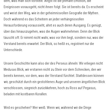
dem, was man sich vorstellt. Angst ist die primäre Emotion, die
Ereignissen vorausgeht, nicht ihnen folgt. Sie ist bereits da. Es erscheint
und weist den Weg, wie in der geheimnisvollen Geografie der Mythen.
Doch während es das Scheitern an jeder verhängnisvollen
Herausforderung voraussieht, ahnt es auch deren Ausgang. Es genügt,
über das hinauszugehen, was die Augen wahrnehmen. Denn der Blick
täuscht oft: Er nimmt nicht wahr, was vor ihm liegt, sondern nur, was der
Verstand bereits erwartet. Der Blick, so heißt es, registriert nur die
Unterschiede.
Unsere Geschichte kann also der des Perseus ähneln: Wir erliegen nicht
Medusas Blick, wir erstarren nicht zu Stein vor dem Schrecken, den wir
bereits kennen, vor dem, was der Verstand fürchtet. Stattdessen können
wir, geschützt durch ein gestohlenes Auge und unseren ängstlichen Blick
verschlossen, siegreich zurückkehren, hoch zu Ross auf Pegasus,
beladen mit kostbaren Korallen.
Wird es geschehen? Wer weiß: Wenn wir, während wir die Dinge