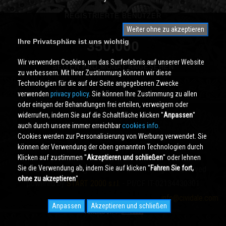
REGISTRIERTE BENUTZER
Weiter ohne zu akzeptieren
Ihre Privatsphäre ist uns wichtig
350,000
Wir verwenden Cookies, um das Surferlebnis auf unserer Website
SEITEN PRO MONAT ANGESEHEN
zu verbessern. Mit Ihrer Zustimmung können wir diese
Technologien für die auf der Seite angegebenen Zwecke
verwenden
privacy policy
. Sie können Ihre Zustimmung zu allen
oder einigen der Behandlungen frei erteilen, verweigern oder
widerrufen, indem Sie auf die Schaltfläche klicken ''
Anpassen
''
auch durch unsere immer erreichbar
cookies info.
Cookies werden zur Personalisierung von Werbung verwendet. Sie
können der Verwendung der oben genannten Technologien durch
Klicken auf zustimmen ''
Akzeptieren und schließen
'' oder lehnen
Sie die Verwendung ab, indem Sie auf klicken ''
Fahren Sie fort,
Cividale.COM
Copyright © 2000 - 2026 All Rights Reserved
ohne zu akzeptieren
''
powered by
START 2000 s.r.l.
- PI/CF IT-02134430301
info@cividale.com
Anpassen
Akzeptieren und schließen