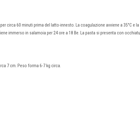
 per circa 60 minuti prima del latto-innesto. La coagulazione avviene a 35°C e la
 Viene immerso in salamoia per 24 ore a 18 Be. La pasta si presenta con occhiat
irca 7 cm. Peso forma 6-7 kg circa.