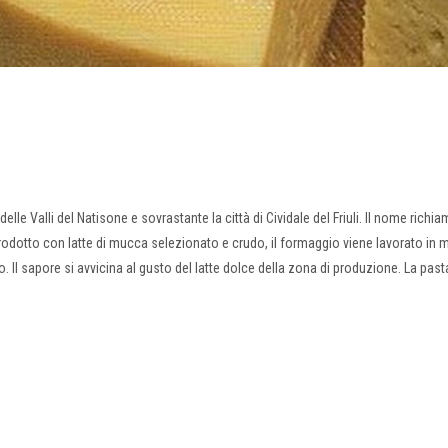
le Valli del Natisone e sovrastante la città di Cividale del Friuli. Il nome richia
 Prodotto con latte di mucca selezionato e crudo, il formaggio viene lavorato in
do. Il sapore si avvicina al gusto del latte dolce della zona di produzione. La past