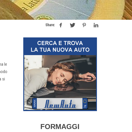
Share:
ma le
 modo
a si
FORMAGGI