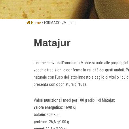
Home
/ FORMAGGI /Matajur
Matajur
Il nome deriva dall’omonimo Monte situato alle propaggìnì del
vecchie tradizioni e conferma la validità dei gusti andati.
naturale con l’uso dei latto-innesto e caglio di vitello liqui
presenta con occhiatura diffusa.
Valori nutrizionali medi per 100 g edibili di Matajur:
valore energetico:
1698 Kj
calorie:
409 Kcal
proteine:
25,6 g/100 g
grassi:
33,5 g/100 g