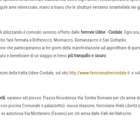
ingole aree interessate, mano a mano che le strutture verranno smantellate nei g
uli utilizzando il comodo servizio offerto dalle
ferrovie Udine - Cividale
. Ogni or
ne che farà fermata a Bottenicco, Moimacco, Remanzacco e San Gottardo;
 che parteciperanno ai tre giorni della manifestazione ad approfittare di que
auto e beneficiare di un viaggio in treno
più tranquillo e sicuro
.
zioni della tratta Udine-Cividale, sul sito
http://www.ferrovieudinecividale.it
e sul
elli
, saranno siti presso: Piazza Resistenza-Via Tombe Romane per chi arriva d
so piscina Comunale e palazzetto)- nuova stazione; ferroviaria-Viale Libertà (
 ex autonova-Via Montenero (Fasano) per chi arriva dalle Valli del Natisone.