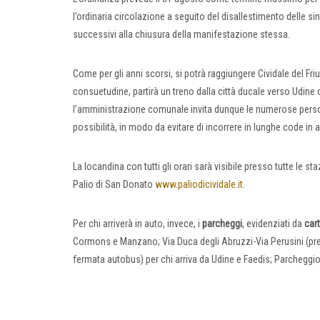
l’ordinaria circolazione a seguito del disallestimento delle s
successivi alla chiusura della manifestazione stessa.
Come per gli anni scorsi, si potrà raggiungere Cividale del Fri
consuetudine, partirà un treno dalla città ducale verso Udi
l’amministrazione comunale invita dunque le numerose persone
possibilità, in modo da evitare di incorrere in lunghe code in 
La locandina con tutti gli orari sarà visibile presso tutte le sta
Palio di San Donato
www.paliodicividale.it
.
Per chi arriverà in auto, invece, i
parcheggi
, evidenziati da
cart
Cormons e Manzano; Via Duca degli Abruzzi-Via Perusini (pres
fermata autobus) per chi arriva da Udine e Faedis; Parcheggio