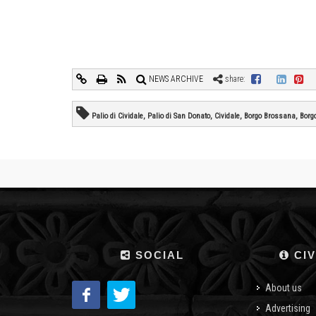
NEWS ARCHIVE
share:
Palio di Cividale, Palio di San Donato, Cividale, Borgo Brossana, Bo
SOCIAL
CIV
About us
Advertising