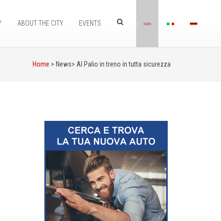
Y
ABOUT THE CITY
EVENTS
Home
> News>
Al Palio in treno in tutta sicurezza