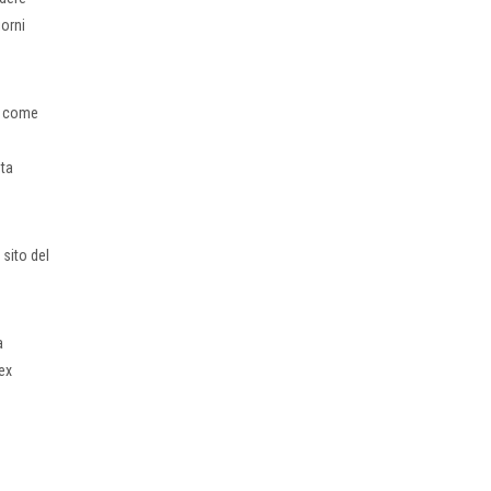
iorni
a, come
sta
 sito del
a
ex