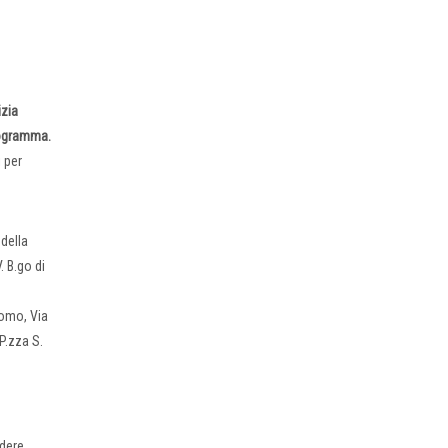
zia
rogramma.
 per
 della
. B.go di
Duomo, Via
 P.zza S.
ndere