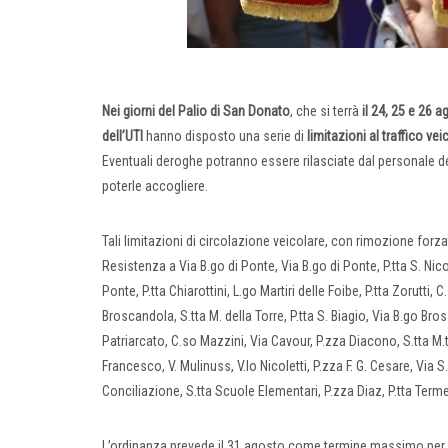
Nei giorni del Palio di San Donato
, che si terrà
il 24, 25 e 26 a
dell’UTI
hanno disposto una serie di
limitazioni al traffico vei
Eventuali deroghe potranno essere rilasciate dal personale del
poterle accogliere.
Tali limitazioni di circolazione veicolare, con rimozione forzat
Resistenza a Via B.go di Ponte, Via B.go di Ponte, P.tta S. Nico
Ponte, P.tta Chiarottini, L.go Martiri delle Foibe, P.tta Zorutti,
Broscandola, S.tta M. della Torre, P.tta S. Biagio, Via B.go Bros
Patriarcato, C.so Mazzini, Via Cavour, P.zza Diacono, S.tta M.te 
Francesco, V. Mulinuss, V.lo Nicoletti, P.zza F. G. Cesare, Via S
Conciliazione, S.tta Scuole Elementari, P.zza Diaz, P.tta Term
L’ordinanza prevede il 31 agosto come termine massimo per il 