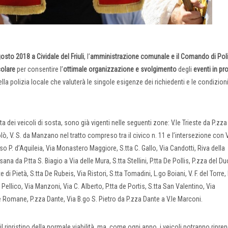
gosto 2018 a Cividale del Friuli
, l’
amministrazione comunale e il Comando di Poli
colare
per consentire l’
ottimale organizzazione e svolgimento
degli
eventi in p
la polizia locale che valuterà le singole esigenze dei richiedenti e le condizioni
a dei veicoli di sosta, sono già vigenti nelle seguenti zone: V.le Trieste da P.zza
lò, V. S. da Manzano nel tratto compreso tra il civico n. 11 e l’intersezione con V
 C.so P. d’Aquileia, Via Monastero Maggiore, S.tta C. Gallo, Via Candotti, Riva della
sana da P.tta S. Biagio a Via delle Mura, S.tta Stellini, P.tta De Pollis, P.zza del 
di Pietà, S.tta De Rubeis, Via Ristori, S.tta Tomadini, L.go Boiani, V. F. del Torre,
. Pellico, Via Manzoni, Via C. Alberto, P.tta de Portis, S.tta San Valentino, Via
e Romane, P.zza Dante, Via B.go S. Pietro da P.zza Dante a V.le Marconi.
ripristino della normale viabilità, ma, come ogni anno, i veicoli potranno ripre