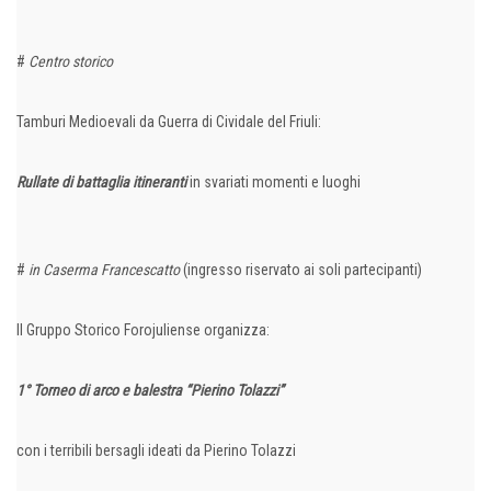
#
Centro storico
Tamburi Medioevali da Guerra di Cividale del Friuli:
Rullate di battaglia itineranti
in svariati momenti e luoghi
#
in Caserma Francescatto
(ingresso riservato ai soli partecipanti)
Il Gruppo Storico Forojuliense organizza:
1° Torneo di arco e balestra “Pierino Tolazzi”
con i terribili bersagli ideati da Pierino Tolazzi