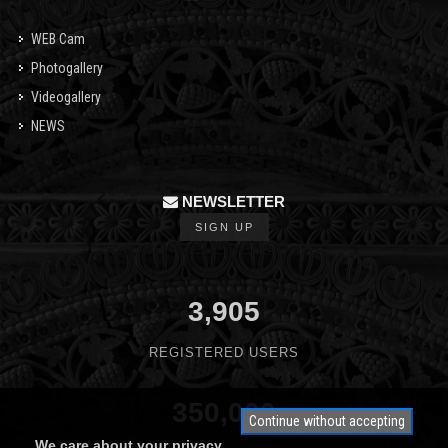
WEB Cam
Photogallery
Videogallery
NEWS
NEWSLETTER
SIGN UP
3,905
REGISTERED USERS
350,000
Continue without accepting
We care about your privacy