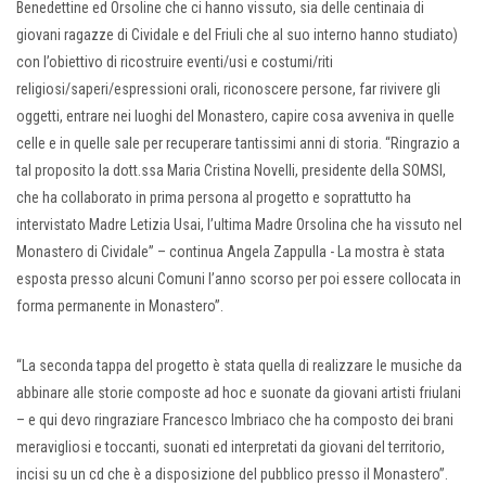
Benedettine ed Orsoline che ci hanno vissuto, sia delle centinaia di
giovani ragazze di Cividale e del Friuli che al suo interno hanno studiato)
con l’obiettivo di ricostruire eventi/usi e costumi/riti
religiosi/saperi/espressioni orali, riconoscere persone, far rivivere gli
oggetti, entrare nei luoghi del Monastero, capire cosa avveniva in quelle
celle e in quelle sale per recuperare tantissimi anni di storia. “Ringrazio a
tal proposito la dott.ssa Maria Cristina Novelli, presidente della SOMSI,
che ha collaborato in prima persona al progetto e soprattutto ha
intervistato Madre Letizia Usai, l’ultima Madre Orsolina che ha vissuto nel
Monastero di Cividale” – continua Angela Zappulla - La mostra è stata
esposta presso alcuni Comuni l’anno scorso per poi essere collocata in
forma permanente in Monastero”.
“La seconda tappa del progetto è stata quella di realizzare le musiche da
abbinare alle storie composte ad hoc e suonate da giovani artisti friulani
– e qui devo ringraziare Francesco Imbriaco che ha composto dei brani
meravigliosi e toccanti, suonati ed interpretati da giovani del territorio,
incisi su un cd che è a disposizione del pubblico presso il Monastero”.