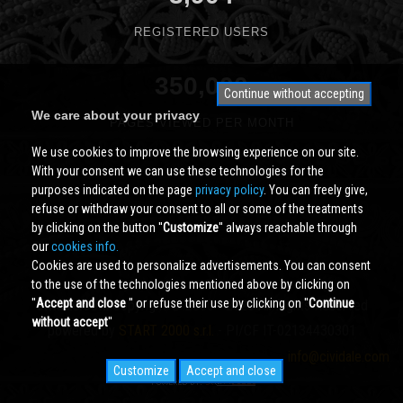
REGISTERED USERS
350,000
Continue without accepting
We care about your privacy
PAGES VIEWED PER MONTH
We use cookies to improve the browsing experience on our site.
With your consent we can use these technologies for the
purposes indicated on the page
privacy policy
. You can freely give,
refuse or withdraw your consent to all or some of the treatments
by clicking on the button ''
Customize
'' always reachable through
our
cookies info.
Cookies are used to personalize advertisements. You can consent
to the use of the technologies mentioned above by clicking on
''
Accept and close
'' or refuse their use by clicking on ''
Continue
Cividale.COM
Copyright © 2000 - 2026 All Rights Reserved
without accept
''
powered by
START 2000 s.r.l.
- PI/CF IT-02134430301
info@cividale.com
Customize
Accept and close