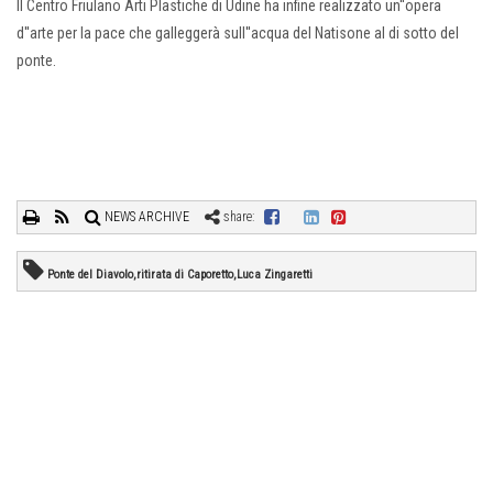
Il Centro Friulano Arti Plastiche di Udine ha infine realizzato un''opera
d''arte per la pace che galleggerà sull''acqua del Natisone al di sotto del
ponte.
NEWS ARCHIVE
share:
Ponte del Diavolo,ritirata di Caporetto,Luca Zingaretti