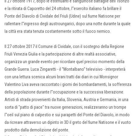
Il 27 ottobre 1917, dopo le estenuanti e sanguinose battaglie dell''Isonzo
e la ritirata di Caporetto del 24 ottobre, l''esercito italiano fa brillare il
Ponte del Diavolo di Cividale del Friuli (Udine) sul fiume Natisone per
rallentare l''ingresso degli austroungarici, dopo una notte durante la quale
la città era stata tenuta costantemente sotto il fuoco nemico.
Il 27 ottobre 2017 il Comune di Cividale, con il sostegno della Regione
Friuli Venezia Giulia e la partecipazione di altre realtà associative,
organizza un grande evento per ricordare quel preciso momento della
Grande Guerra. Luca Zingaretti - il ''Montalbano'' televisivo - interpreterà
con una lettura scenica alcuni brani tratti dai diari in cui Monsignor
Valentino Liva aveva raccontato i giorni dei bombardamenti, la sofferenza
della popolazione durante l''occupazione e la successiva liberazione.
Artisti di strada provenienti da Italia, Slovenia, Austria e Germania, in una
sorta di "patto di pace" tra nuove generazioni, realizzeranno un trompe
l''oeil sul piano di calpestio e sui parapetti del Ponte del Diavolo, in modo
da ricreare attraverso un dipinto in 3D il greto del fiume Natisone e il vuoto
prodotto dalla demolizione del ponte.