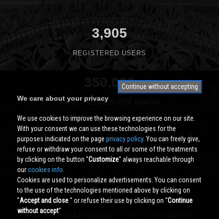
3,905
REGISTERED USERS
350,000
Continue without accepting
We care about your privacy
PAGES VIEWED PER MONTH
We use cookies to improve the browsing experience on our site.
With your consent we can use these technologies for the
purposes indicated on the page
privacy policy
. You can freely give,
refuse or withdraw your consent to all or some of the treatments
by clicking on the button ''
Customize
'' always reachable through
our
cookies info.
Cookies are used to personalize advertisements. You can consent
to the use of the technologies mentioned above by clicking on
''
Accept and close
'' or refuse their use by clicking on ''
Continue
Cividale.COM
Copyright © 2000 - 2026 All Rights Reserved
without accept
''
powered by
START 2000 s.r.l.
- PI/CF IT-02134430301