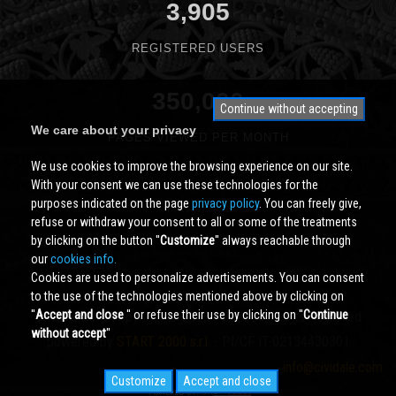
3,905
REGISTERED USERS
350,000
Continue without accepting
We care about your privacy
PAGES VIEWED PER MONTH
We use cookies to improve the browsing experience on our site.
With your consent we can use these technologies for the
purposes indicated on the page
privacy policy
. You can freely give,
refuse or withdraw your consent to all or some of the treatments
by clicking on the button ''
Customize
'' always reachable through
our
cookies info.
Cookies are used to personalize advertisements. You can consent
to the use of the technologies mentioned above by clicking on
''
Accept and close
'' or refuse their use by clicking on ''
Continue
Cividale.COM
Copyright © 2000 - 2026 All Rights Reserved
without accept
''
powered by
START 2000 s.r.l.
- PI/CF IT-02134430301
info@cividale.com
Customize
Accept and close