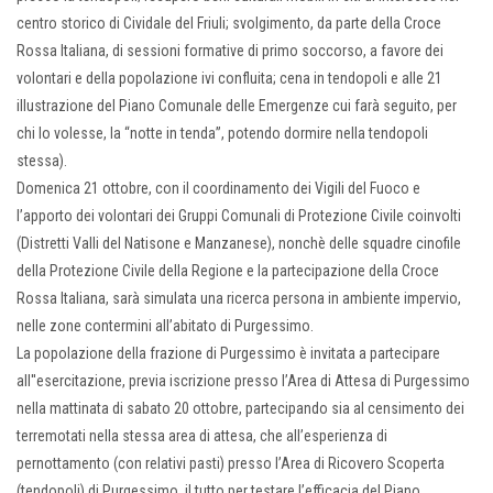
centro storico di Cividale del Friuli; svolgimento, da parte della Croce
Rossa Italiana, di sessioni formative di primo soccorso, a favore dei
volontari e della popolazione ivi confluita; cena in tendopoli e alle 21
illustrazione del Piano Comunale delle Emergenze cui farà seguito, per
chi lo volesse, la “notte in tenda”, potendo dormire nella tendopoli
stessa).
Domenica 21 ottobre, con il coordinamento dei Vigili del Fuoco e
l’apporto dei volontari dei Gruppi Comunali di Protezione Civile coinvolti
(Distretti Valli del Natisone e Manzanese), nonchè delle squadre cinofile
della Protezione Civile della Regione e la partecipazione della Croce
Rossa Italiana, sarà simulata una ricerca persona in ambiente impervio,
nelle zone contermini all’abitato di Purgessimo.
La popolazione della frazione di Purgessimo è invitata a partecipare
all''esercitazione, previa iscrizione presso l’Area di Attesa di Purgessimo
nella mattinata di sabato 20 ottobre, partecipando sia al censimento dei
terremotati nella stessa area di attesa, che all’esperienza di
pernottamento (con relativi pasti) presso l’Area di Ricovero Scoperta
(tendopoli) di Purgessimo, il tutto per testare l’efficacia del Piano