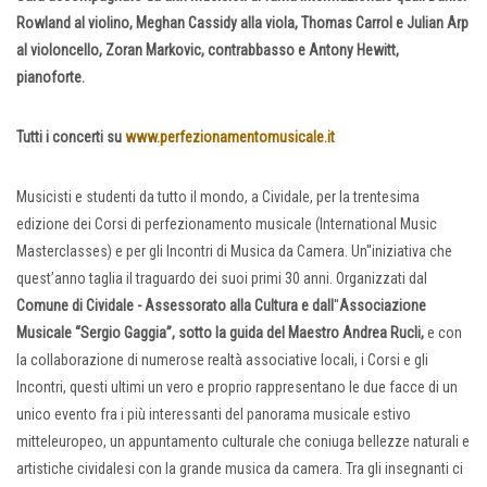
Rowland al violino,
Meghan Cassidy alla
viola,
Thomas Carrol e Julian Arp
al
violoncello,
Zoran Markovic,
contrabbasso e
Antony Hewitt,
pianoforte.
Tutti i concerti su
www.perfezionamentomusicale.it
Musicisti e studenti da tutto il mondo, a Cividale, per la trentesima
edizione dei Corsi di perfezionamento musicale (International Music
Masterclasses) e per gli Incontri di Musica da Camera. Un''iniziativa che
quest’anno taglia il traguardo dei suoi primi 30 anni. Organizzati dal
Comune di Cividale - Assessorato alla Cultura e dall
''
Associazione
Musicale “Sergio Gaggia”, sotto la guida del Maestro Andrea Rucli,
e con
la collaborazione di numerose realtà associative locali, i Corsi e gli
Incontri, questi ultimi un vero e proprio rappresentano le due facce di un
unico evento fra i più interessanti del panorama musicale estivo
mitteleuropeo, un appuntamento culturale che coniuga bellezze naturali e
artistiche cividalesi con la grande musica da camera. Tra gli insegnanti ci