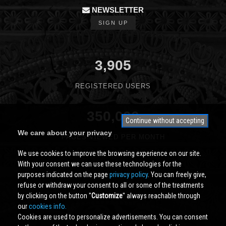
NEWSLETTER
SIGN UP
3,905
REGISTERED USERS
350,000
Continue without accepting
We care about your privacy
PAGES VIEWED PER MONTH
We use cookies to improve the browsing experience on our site.
With your consent we can use these technologies for the
purposes indicated on the page
privacy policy
. You can freely give,
refuse or withdraw your consent to all or some of the treatments
by clicking on the button ''
Customize
'' always reachable through
our
cookies info.
Cookies are used to personalize advertisements. You can consent