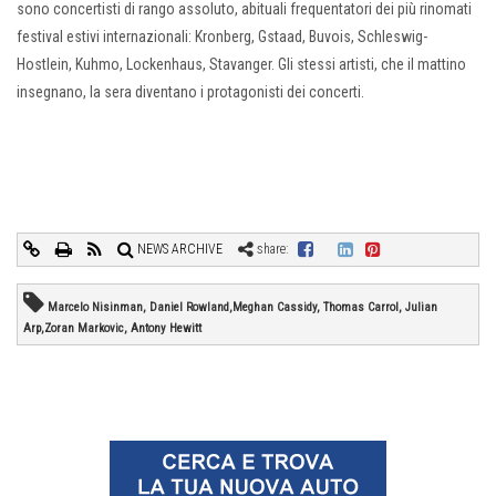
sono concertisti di rango assoluto, abituali frequentatori dei più rinomati
festival estivi internazionali: Kronberg, Gstaad, Buvois, Schleswig-
Hostlein, Kuhmo, Lockenhaus, Stavanger. Gli stessi artisti, che il mattino
insegnano, la sera diventano i protagonisti dei concerti.
NEWS ARCHIVE
share:
Marcelo Nisinman, Daniel Rowland,Meghan Cassidy, Thomas Carrol, Julian
Arp,Zoran Markovic, Antony Hewitt