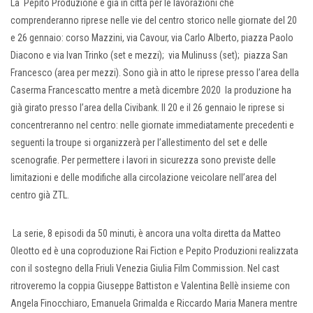
La Pepito Produzione è già in città per le lavorazioni che
comprenderanno riprese nelle vie del centro storico nelle giornate del 20
e 26 gennaio: corso Mazzini, via Cavour, via Carlo Alberto, piazza Paolo
Diacono e via Ivan Trinko (set e mezzi); via Mulinuss (set); piazza San
Francesco (area per mezzi). Sono già in atto le riprese presso l’area della
Caserma Francescatto mentre a metà dicembre 2020 la produzione ha
già girato presso l’area della Civibank. Il 20 e il 26 gennaio le riprese si
concentreranno nel centro: nelle giornate immediatamente precedenti e
seguenti la troupe si organizzerà per l’allestimento del set e delle
scenografie. Per permettere i lavori in sicurezza sono previste delle
limitazioni e delle modifiche alla circolazione veicolare nell’area del
centro già ZTL.
La serie, 8 episodi da 50 minuti, è ancora una volta diretta da Matteo
Oleotto ed è una coproduzione Rai Fiction e Pepito Produzioni realizzata
con il sostegno della Friuli Venezia Giulia Film Commission. Nel cast
ritroveremo la coppia Giuseppe Battiston e Valentina Bellè insieme con
Angela Finocchiaro, Emanuela Grimalda e Riccardo Maria Manera mentre