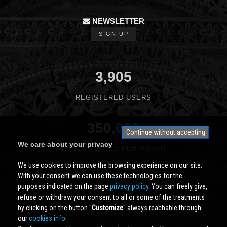
NEWSLETTER
SIGN UP
3,905
REGISTERED USERS
350,000
Continue without accepting
We care about your privacy
PAGES VIEWED PER MONTH
We use cookies to improve the browsing experience on our site.
With your consent we can use these technologies for the
purposes indicated on the page
privacy policy
. You can freely give,
refuse or withdraw your consent to all or some of the treatments
by clicking on the button ''
Customize
'' always reachable through
our
cookies info.