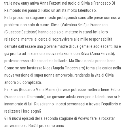
tra le new entry arriva Anna Ferzetti nel ruolo di Silvia e Francesco Di
Raimondo nei panni di Fabio un artista molto talentuoso.
Nella prossima stagione i nostri protagonisti sono alle prese con nuovi
problemi, non solo di cuore. Olivia (Valentina Bellè) e Francesco
(Giuseppe Battiston) hanno deciso di mettere in stand-by la loro
relazione: mentre lei cerca di sopravvivere alle mille responsabilità
derivate dall’essere una giovane madre di due gemelle adolescenti, lui è
già pronto ad iniziare una nuova relazione con Silvia (Anna Ferzetti),
professoressa affascinante e brillante. Ma Olivia non la prende bene.
Come se non bastasse Nice (Angela Finocchiaro) torna alla carica nella
nuova versione di super nonna amorevole, rendendo la vita di Olivia
ancora più complicata.
Per Eros (Riccardo Maria Manera) invece potrebbe mettersi bene: Fabio
(Francesco di Raimondo), un giovane artista energico e talentuoso si è
innamorato di lui. Riusciranno i nostri personaggi a trovare l’equilibrio e
realizzare i loro sogni?
Gli 8 nuovi episodi della seconda stagione di Volevo fare la rockstar
arriveranno su Rai2 il prossimo anno.