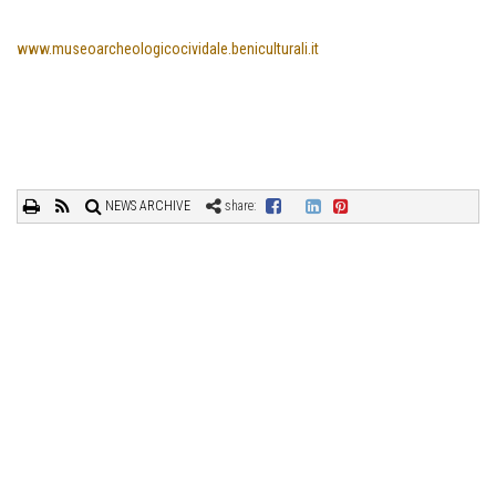
www.museoarcheologicocividale.beniculturali.it
NEWS ARCHIVE
share: