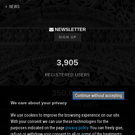
NEWS
NEWSLETTER
SIGN UP
3,905
REGISTERED USERS
350,000
Continue without accepting
We care about your privacy
PAGES VIEWED PER MONTH
We use cookies to improve the browsing experience on our site.
With your consent we can use these technologies for the
purposes indicated on the page
privacy policy
. You can freely give,
refuse or withdraw your consent to all or some of the treatments