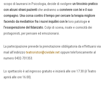
scopo di laurearsi in Psicologia, decide di svolgere
un tirocinio pratico
con alcuni strani pazienti
che andranno a
convivere con lei e il suo
compagno. Una corsa contro il tempo per cercare la terapia migliore
facendo da mediatrice fra i nuovi inquilini con le
loro patologie
e
l’esasperazione del fidanzato.
Colpi di scena, risate e comicità dei
protagonisti, per pensare ed emozionarsi.
La partecipazione prevede la prenotazione obbligatoria da effettuarsi via
mail all’indirizzo
teatroristori@cividale.net
oppure telefonicamente al
numero 0432-731353.
Lo spettacolo è ad ingresso gratuito e inizierà alle ore 17.30 (il Teatro
aprirà alle ore 16.00).