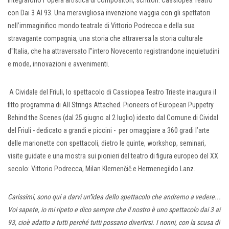
integrarono l''opera artistica di compositori, scrittori. Cassiopea Teatro
con Dai 3 AI 93. Una meravigliosa invenzione viaggia con gli spettatori
nell’immaginifico mondo teatrale di Vittorio Podrecca e della sua
stravagante compagnia, una storia che attraversa la storia culturale
d''Italia, che ha attraversato l''intero Novecento registrandone inquietudini
e mode, innovazioni e avvenimenti.
A Cividale del Friuli, lo spettacolo di Cassiopea Teatro Trieste inaugura il
fitto programma di All Strings Attached. Pioneers of European Puppetry
Behind the Scenes (dal 25 giugno al 2 luglio) ideato dal Comune di Cividal
del Friuli - dedicato a grandi e piccini - per omaggiare a 360 gradi l’arte
delle marionette con spettacoli, dietro le quinte, workshop, seminari,
visite guidate e una mostra sui pionieri del teatro di figura europeo del XX
secolo: Vittorio Podrecca, Milan Klemenčič e Hermenegildo Lanz.
Carissimi, sono qui a darvi un''idea dello spettacolo che andremo a vedere...
Voi sapete, io mi ripeto e dico sempre che il nostro è uno spettacolo dai 3 ai
93, cioè adatto a tutti perché tutti possano divertirsi. I nonni, con la scusa di