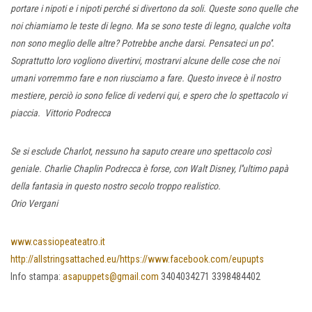
portare i nipoti e i nipoti perché si divertono da soli. Queste sono quelle che
noi chiamiamo le teste di legno. Ma se sono teste di legno, qualche volta
non sono meglio delle altre? Potrebbe anche darsi. Pensateci un po''.
Soprattutto loro vogliono divertirvi, mostrarvi alcune delle cose che noi
umani vorremmo fare e non riusciamo a fare.
Questo invece è il nostro
mestiere, perciò io sono felice di vedervi qui, e spero che lo spettacolo vi
piaccia.
Vittorio Podrecca
Se si esclude Charlot, nessuno ha saputo creare uno spettacolo così
geniale. Charlie Chaplin Podrecca è forse, con Walt Disney, l''ultimo papà
della fantasia in questo nostro secolo troppo realistico.
Orio Vergani
www.cassiopeateatro.it
http://allstringsattached.eu/
https://www.facebook.com/eupupts
Info stampa:
asapuppets@gmail.com
3404034271 3398484402