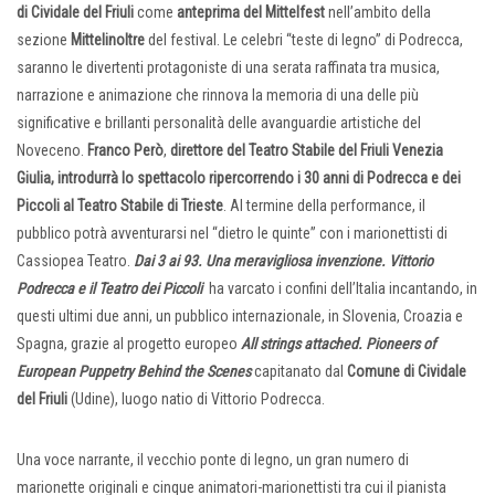
di Cividale del Friuli
come
anteprima del Mittelfest
nell’ambito della
sezione
Mittelinoltre
del festival. Le celebri “teste di legno” di Podrecca,
saranno le divertenti protagoniste di una serata raffinata tra musica,
narrazione e animazione che rinnova la memoria di una delle più
significative e brillanti personalità delle avanguardie artistiche del
Noveceno.
Franco Però
,
direttore del Teatro Stabile del Friuli Venezia
Giulia, introdurrà lo spettacolo
ripercorrendo i 30 anni di Podrecca e dei
Piccoli al Teatro Stabile di Trieste
. Al termine della performance, il
pubblico potrà avventurarsi nel “dietro le quinte” con i marionettisti di
Cassiopea Teatro.
Dai 3 ai 93. Una meravigliosa invenzione. Vittorio
Podrecca e il Teatro dei Piccoli
ha varcato i confini dell’Italia incantando, in
questi ultimi due anni, un pubblico internazionale, in Slovenia, Croazia e
Spagna, grazie al progetto europeo
All strings attached. Pioneers of
European Puppetry Behind the Scenes
capitanato dal
Comune di Cividale
del Friuli
(Udine), luogo natio di Vittorio Podrecca.
Una voce narrante, il vecchio ponte di legno, un gran numero di
marionette originali e cinque animatori-marionettisti tra cui il pianista