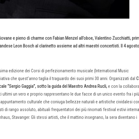
iovane e pieno di charme con Fabian Menzel all’oboe, Valentino Zucchiatti, pri
landese Leon Bosch al clarinetto assieme ad altri maestri concertisti. Il 4 agosto
ntesima edizione dei Corsi di perfezionamento musicale (International Music
iativa che quest’anno taglia il traguardo dei suoi primi 30 anni. Organizzati dal
C
le “Sergio Gaggia”, sotto la guida del Maestro Andrea Rucli,
e con la collabor
sti ultimi un vero e proprio rappresentano le due facce di un unico evento fra i pi
ppuntamento culturale che coniuga bellezze naturali e artistiche cividalesi con
 di rango assoluto, abituali frequentatori dei più rinomati festival estivi interna
us, Stavanger. Gli stessi artisti, che il mattino insegnano, la sera diventano i