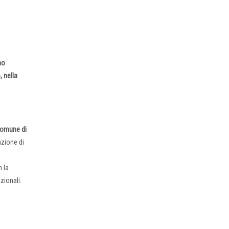
mo
, nella
omune di
azione di
ù
 la
zionali: