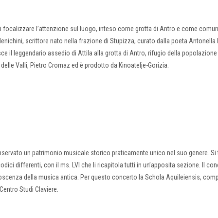
di focalizzare l’attenzione sul luogo, inteso come grotta di Antro e come comun
nichini, scrittore nato nella frazione di Stupizza, curato dalla poeta Antonella
ce il leggendario assedio di Attila alla grotta di Antro, rifugio della popolazione
 delle Valli, Pietro Cromaz ed è prodotto da Kinoatelje-Gorizia.
nservato un patrimonio musicale storico praticamente unico nel suo genere. Si t
dici differenti, con il ms. LVI che li ricapitola tutti in un’apposita sezione. Il con
noscenza della musica antica. Per questo concerto la Schola Aquileiensis, com
 Centro Studi Claviere.