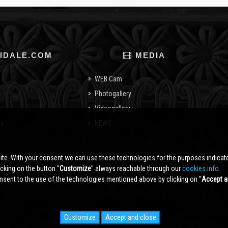
IDALE.COM
MEDIA
WEB Cam
Photogallery
Videogallery
cy
NEWS
o
ite. With your consent we can use these technologies for the purposes indica
king on the button ''
Customize
'' always reachable through our
cookies info.
sent to the use of the technologies mentioned above by clicking on ''
Accept a
Customize
Accept and close