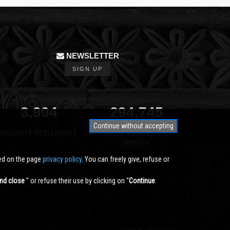
NEWSLETTER
SIGN UP
3,904
350,000
Continue without accepting
REGISTERED USERS
PAGES VIEWED PER
MONTH
ted on the page
privacy policy
. You can freely give, refuse or
nd close
'' or refuse their use by clicking on ''
Continue