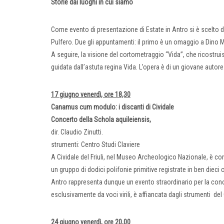
Storie dai luoghi in cui siamo
Come evento di presentazione di Estate in Antro si è scelto 
Pulfero. Due gli appuntamenti: il primo è un omaggio a Dino Me
A seguire, la visione del cortometraggio “Vida”, che ricostruis
guidata dall’astuta regina Vida. L’opera è di un giovane autore
17 giugno venerdì, ore 18,30
Canamus cum modulo: i discanti di Cividale
Concerto della Schola aquileiensis,
dir. Claudio Zinutti.
strumenti: Centro Studi Claviere
A Cividale del Friuli, nel Museo Archeologico Nazionale, è co
un gruppo di dodici polifonie primitive registrate in ben dieci co
Antro rappresenta dunque un evento straordinario per la co
esclusivamente da voci virili, è affiancata dagli strumenti del
24 giugno venerdì, ore 20,00