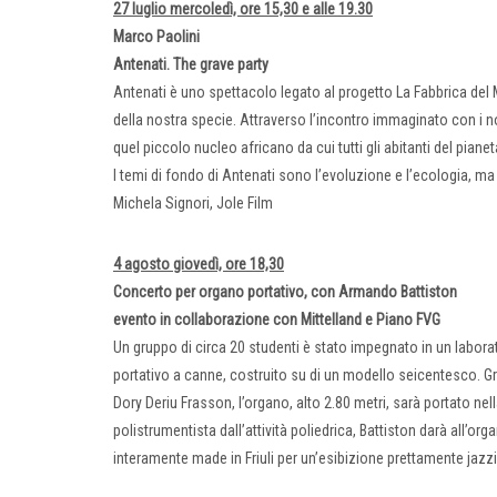
27 luglio mercoledì, ore 15,30 e alle 19.30
Marco Paolini
Antenati. The grave party
Antenati è uno spettacolo legato al progetto La Fabbrica del 
della nostra specie. Attraverso l’incontro immaginato con i n
quel piccolo nucleo africano da cui tutti gli abitanti del pian
I temi di fondo di Antenati sono l’evoluzione e l’ecologia, m
Michela Signori, Jole Film
4 agosto giovedì, ore 18,30
Concerto per organo portativo, con Armando Battiston
evento in collaborazione con Mittelland e Piano FVG
Un gruppo di circa 20 studenti è stato impegnato in un labora
portativo a canne, costruito su di un modello seicentesco. Gr
Dory Deriu Frasson, l’organo, alto 2.80 metri, sarà portato nel
polistrumentista dall’attività poliedrica, Battiston darà all’o
interamente made in Friuli per un’esibizione prettamente jazzi