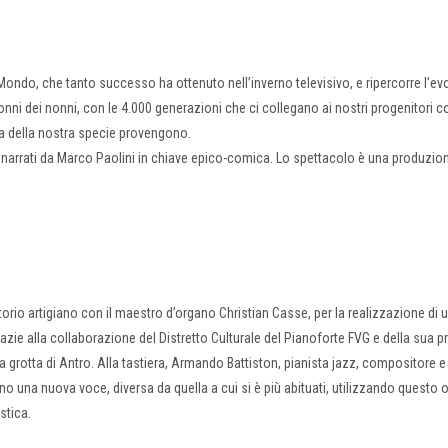
Mondo, che tanto successo ha ottenuto nell’inverno televisivo, e ripercorre l’ev
onni dei nonni, con le 4.000 generazioni che ci collegano ai nostri progenitori 
eta della nostra specie provengono.
a narrati da Marco Paolini in chiave epico-comica. Lo spettacolo è una produzio
torio artigiano con il maestro d’organo Christian Casse, per la realizzazione di
azie alla collaborazione del Distretto Culturale del Pianoforte FVG e della sua p
la grotta di Antro. Alla tastiera, Armando Battiston, pianista jazz, compositore e
rgano una nuova voce, diversa da quella a cui si è più abituati, utilizzando questo
stica.