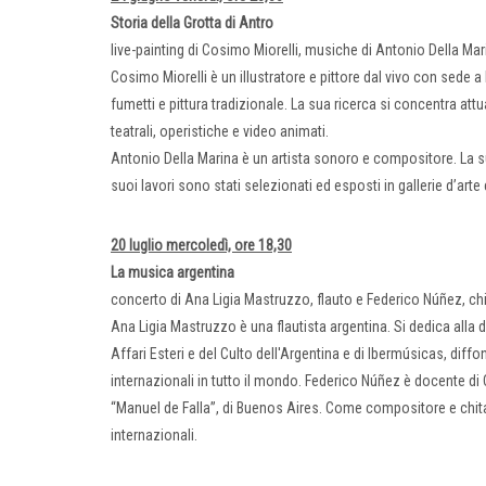
Storia della Grotta di Antro
live-painting di Cosimo Miorelli, musiche di Antonio Della Mar
Cosimo Miorelli è un illustratore e pittore dal vivo con sede a
fumetti e pittura tradizionale. La sua ricerca si concentra 
teatrali, operistiche e video animati.
Antonio Della Marina è un artista sonoro e compositore. La sua 
suoi lavori sono stati selezionati ed esposti in gallerie d’arte e
20 luglio mercoledì, ore 18,30
La musica argentina
concerto di Ana Ligia Mastruzzo, flauto e Federico Núñez, chi
Ana Ligia Mastruzzo è una flautista argentina. Si dedica alla
Affari Esteri e del Culto dell'Argentina e di Ibermúsicas, diff
internazionali in tutto il mondo. Federico Núñez è docente di 
“Manuel de Falla”, di Buenos Aires. Come compositore e chitar
internazionali.