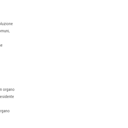
oluzione
comuni,
ne
 un organo
residente
 organo