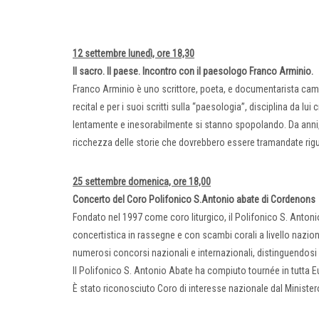
12 settembre lunedì, ore 18,30
Il sacro. Il paese. Incontro con il paesologo Franco Arminio.
Franco Arminio è uno scrittore, poeta, e documentarista campa
recital e per i suoi scritti sulla “paesologia”, disciplina da l
lentamente e inesorabilmente si stanno spopolando. Da anni, 
ricchezza delle storie che dovrebbero essere tramandate rigu
25 settembre domenica, ore 18,00
Concerto del Coro Polifonico S.Antonio abate di Cordenons
Fondato nel 1997 come coro liturgico, il Polifonico S. Antonio 
concertistica in rassegne e con scambi corali a livello nazio
numerosi concorsi nazionali e internazionali, distinguendosi 
Il Polifonico S. Antonio Abate ha compiuto tournée in tutta E
È stato riconosciuto Coro di interesse nazionale dal Ministero 