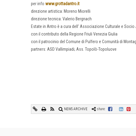
per info
www.grottadantro.it
direzione artistica: Moreno Miorelli
direzione tecnica: Valerio Bergnach
Estate in Antro è a cura dell’ Associazione Culturale e Socio
con il contributo della Regione Friuli Venezia Giulia
con il patrocinio del Comune di Pulfero e Comunità di Montag
partners: ASD Vallimpiadi; Ass. Topolò-Topoluove
NEWS ARCHIVE
share: