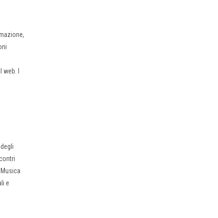
nimazione,
oni
l web. I
 degli
contri
i Musica
li e