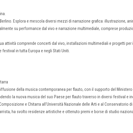
ina.
 Berlino. Esplora e mescola diversi mezzi di narrazione grafica: illustrazione, a
attualmente su performance dal vivo e narrazione multimediale, comprese produzi
attività comprende concerti dal vivo, installazioni multimediali e progetti per i
 festival in tutta Europa e negli Stati Uniti.
tarra
 diffusione della musica contemporanea per flauto, con il supporto del Ministero
ondendo la nuova musica del suo Paese per flauto traverso in diversi festival e in
Composizione e Chitarra all'Università Nazionale delle Arti e al Conservatorio d
rista, ha svolto residenze artistiche e ottenuto premi e borse di studio naziona