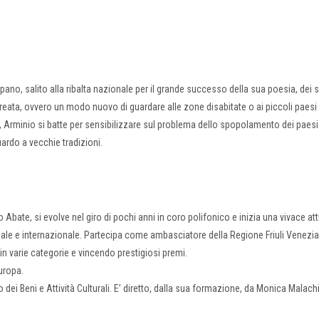
no, salito alla ribalta nazionale per il grande successo della sua poesia, dei 
ui creata, ovvero un modo nuovo di guardare alle zone disabitate o ai piccoli paesi
Arminio si batte per sensibilizzare sul problema dello spopolamento dei paesi 
ardo a vecchie tradizioni.
Abate, si evolve nel giro di pochi anni in coro polifonico e inizia una vivace att
nale e internazionale. Partecipa come ambasciatore della Regione Friuli Venezia 
in varie categorie e vincendo prestigiosi premi.
uropa.
dei Beni e Attività Culturali. E’ diretto, dalla sua formazione, da Monica Malach