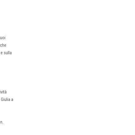
suoi
 che
e sulla
ività
Giulia a
in.