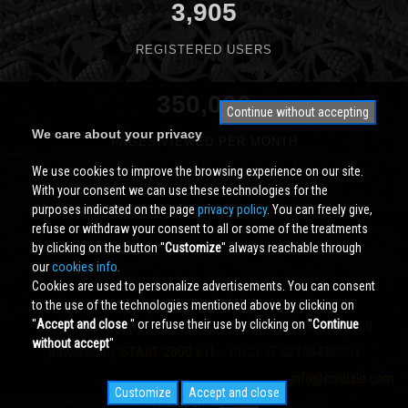
3,905
REGISTERED USERS
350,000
Continue without accepting
We care about your privacy
PAGES VIEWED PER MONTH
We use cookies to improve the browsing experience on our site.
With your consent we can use these technologies for the
purposes indicated on the page
privacy policy
. You can freely give,
refuse or withdraw your consent to all or some of the treatments
by clicking on the button ''
Customize
'' always reachable through
our
cookies info.
Cookies are used to personalize advertisements. You can consent
to the use of the technologies mentioned above by clicking on
''
Accept and close
'' or refuse their use by clicking on ''
Continue
Cividale.COM
Copyright © 2000 - 2026 All Rights Reserved
without accept
''
powered by
START 2000 s.r.l.
- PI/CF IT-02134430301
info@cividale.com
Customize
Accept and close