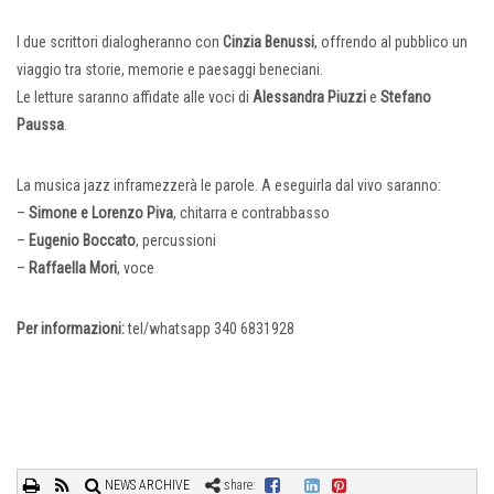
I due scrittori dialogheranno con
Cinzia Benussi
, offrendo al pubblico un
viaggio tra storie, memorie e paesaggi beneciani.
Le letture saranno affidate alle voci di
Alessandra Piuzzi
e
Stefano
Paussa
.
La musica jazz inframezzerà le parole. A eseguirla dal vivo saranno:
–
Simone e Lorenzo Piva
, chitarra e contrabbasso
–
Eugenio Boccato
, percussioni
–
Raffaella Mori
, voce
Per informazioni:
tel/whatsapp 340 6831928
NEWS ARCHIVE
share: