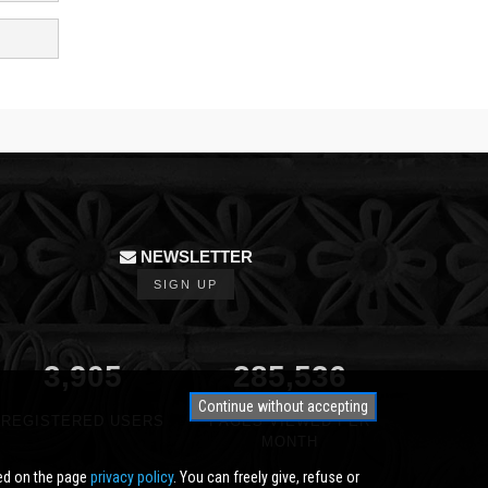
NEWSLETTER
SIGN UP
3,905
350,000
Continue without accepting
REGISTERED USERS
PAGES VIEWED PER
MONTH
ted on the page
privacy policy
. You can freely give, refuse or