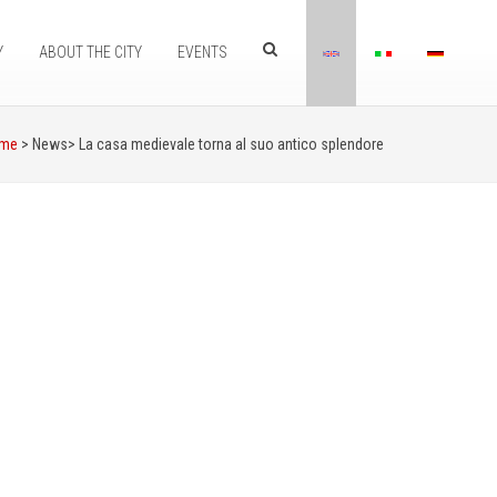
Y
ABOUT THE CITY
EVENTS
me
> News>
La casa medievale torna al suo antico splendore