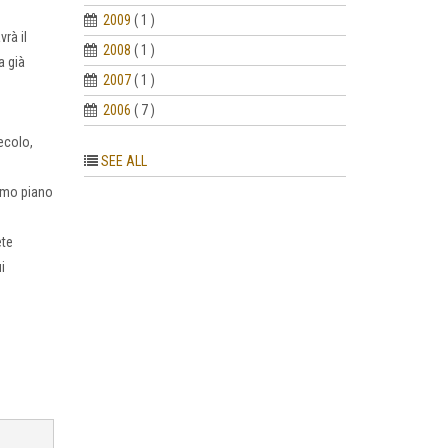
2009
( 1 )
rà il
2008
( 1 )
a già
2007
( 1 )
2006
( 7 )
ecolo,
SEE ALL
rimo piano
ete
i