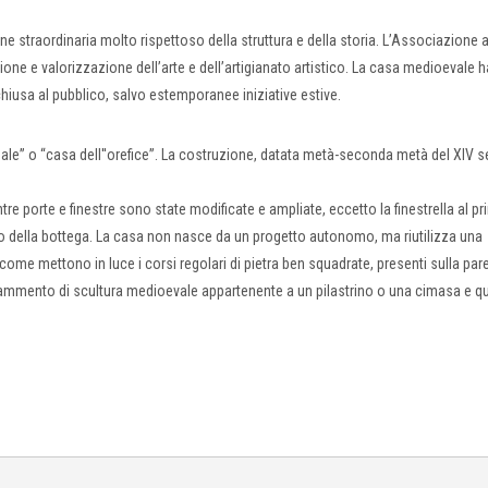
 straordinaria molto rispettoso della struttura e della storia. L’Associazione av
ione e valorizzazione dell’arte e dell’artigianato artistico. La casa medioevale h
chiusa al pubblico, salvo estemporanee iniziative estive.
ale” o “casa dell''orefice”. La costruzione, datata metà-seconda metà del XIV s
entre porte e finestre sono state modificate e ampliate, eccetto la finestrella al p
ivo della bottega. La casa non nasce da un progetto autonomo, ma riutilizza una
come mettono in luce i corsi regolari di pietra ben squadrate, presenti sulla par
frammento di scultura medioevale appartenente a un pilastrino o una cimasa e qu