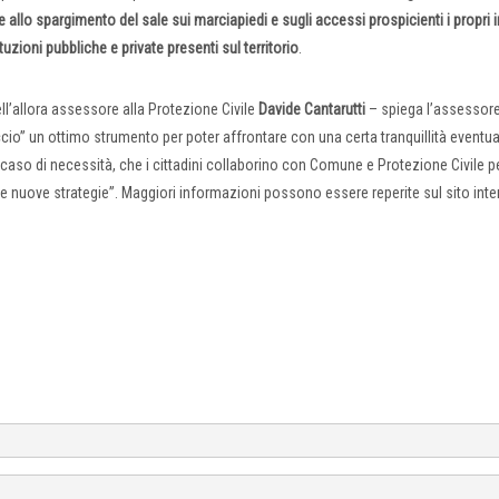
llo spargimento del sale sui marciapiedi e sugli accessi prospicienti i propri 
tuzioni pubbliche e private presenti sul territorio
.
ll’allora assessore alla Protezione Civile
Davide Cantarutti
– spiega l’assessore
ccio” un ottimo strumento per poter affrontare con una certa tranquillità eventual
caso di necessità, che i cittadini collaborino con Comune e Protezione Civile pe
e nuove strategie”. Maggiori informazioni possono essere reperite sul sito inte