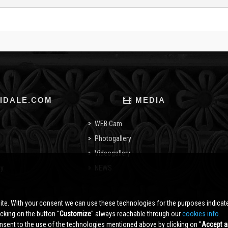
IDALE.COM
MEDIA
WEB Cam
Photogallery
Videogallery
cy
NEWS
o
ite. With your consent we can use these technologies for the purposes indica
king on the button ''
Customize
'' always reachable through our
cookies info.
sent to the use of the technologies mentioned above by clicking on ''
Accept a