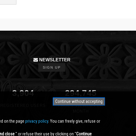
NEWSLETTER
SIGN UP
3,904
350,000
Continue without accepting
REGISTERED USERS
PAGES VIEWED PER
MONTH
ted on the page
privacy policy
. You can freely give, refuse or
nd close
'' or refuse their use by clicking on ''
Continue