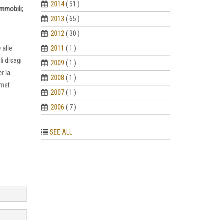
2014
( 51 )
immobili;
2013
( 65 )
2012
( 30 )
2011
( 1 )
 alle
i disagi
2009
( 1 )
r la
2008
( 1 )
rnet
2007
( 1 )
2006
( 7 )
SEE ALL