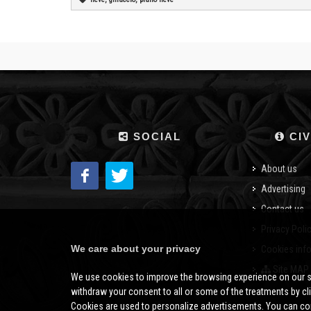
SOCIAL
CIV
About us
Advertising
Contact us
Privacy Poli
We care about your privacy
Cookies inf
Site MAP
We use cookies to improve the browsing experience on our s
withdraw your consent to all or some of the treatments by clic
Cookies are used to personalize advertisements. You can con