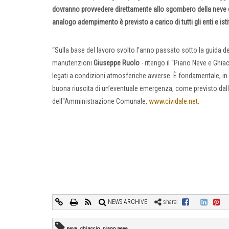
dovranno provvedere direttamente allo sgombero della neve e a
analogo adempimento è previsto a carico di tutti gli enti e isti
“Sulla base del lavoro svolto l’anno passato sotto la guida de
manutenzioni
Giuseppe Ruolo
- ritengo il “Piano Neve e Ghia
legati a condizioni atmosferiche avverse. È fondamentale, in 
buona riuscita di un’eventuale emergenza, come previsto dall
dell''Amministrazione Comunale,
www.cividale.net
.
NEWS ARCHIVE
share:
neve, ghiaccio, piano neve