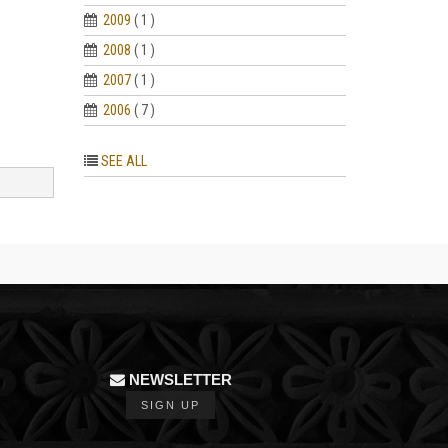
2009
( 1 )
2008
( 1 )
2007
( 1 )
2006
( 7 )
SEE ALL
NEWSLETTER
SIGN UP