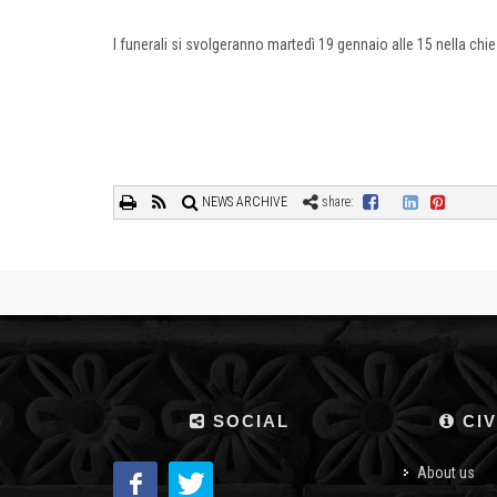
I funerali si svolgeranno martedì 19 gennaio alle 15 nella ch
NEWS ARCHIVE
share:
SOCIAL
CIV
About us