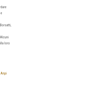
rdare
 e
Borsatti,
 Alcuni
lla loro
,
Anpi