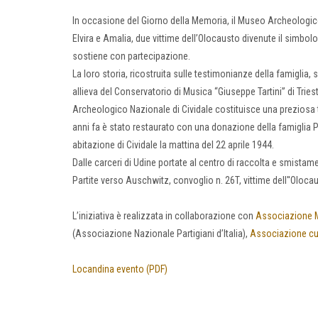
In occasione del Giorno della Memoria, il Museo Archeologico Naz
Elvira e Amalia, due vittime dell’Olocausto divenute il simbo
sostiene con partecipazione.
La loro storia, ricostruita sulle testimonianze della famiglia,
allieva del Conservatorio di Musica “Giuseppe Tartini” di Triest
Archeologico Nazionale di Cividale costituisce una preziosa te
anni fa è stato restaurato con una donazione della famiglia Pi
abitazione di Cividale la mattina del 22 aprile 1944.
Dalle carceri di Udine portate al centro di raccolta e smistame
Partite verso Auschwitz, convoglio n. 26T, vittime dell''Oloca
L’iniziativa è realizzata in collaborazione con
Associazione M
(Associazione Nazionale Partigiani d’Italia),
Associazione cul
Locandina evento (PDF)