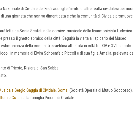
ionale di Cividale del Friuli accoglie l’invito di altre realtà cividalesi per rico
lo di una giornata che non va dimenticata e che la comunità di Cividale promuove
 sarà letta da Sonia Scafati nella cornice musicale della fisarmonicista Ludovica 
e presso il ghetto ebraico della città. Seguirà la visita al lapidario del Museo
stimonianza della comunità israelitica attestata in città tra XIV e XVIII secolo.
ccoli in memoria di Elvira Schoenfeld Piccoli e di sua figlia Amalia, prelevate da
nto di Trieste, Risiera di San Sabba.
usto.
usicale Sergio Gaggia di Cividale
,
Somsi
(Società Operaia di Mutuo Soccorso)
turale Cividaje
, la famiglia Piccoli di Cividale