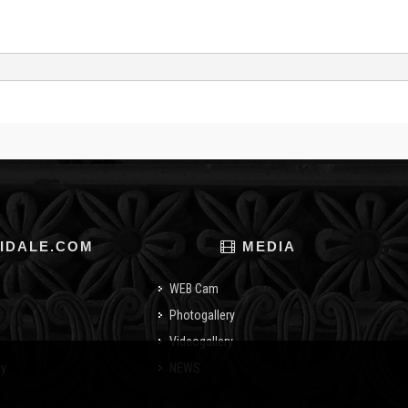
IDALE.COM
MEDIA
WEB Cam
Photogallery
Videogallery
cy
NEWS
o