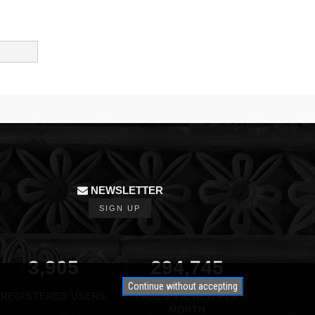
NEWSLETTER
SIGN UP
3,905
350,000
Continue without accepting
REGISTERED USERS
PAGES VIEWED PER
MONTH