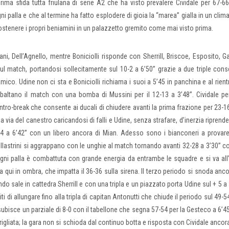
prima sfida tutta friulana di serie A2 che ha visto prevalere Cividale per 67-66
ni palla e che al termine ha fatto esplodere di gioia la “marea” gialla in un clima
ostenere i propri beniamini in un palazzetto gremito come mai visto prima.
ani, Dell’Agnello, mentre Boniciolli risponde con Sherrill, Briscoe, Esposito, 
sul match, portandosi sollecitamente sul 10-2 a 6’50” grazie a due triple cons
 amico. Udine non ci sta e Boniciolli richiama i suoi a 5’45 in panchina e al rien
ibaltano il match con una bomba di Mussini per il 12-13 a 3’48”. Cividale p
tro-break che consente ai ducali di chiudere avanti la prima frazione per 23-
 via del canestro caricandosi di falli e Udine, senza strafare, d’inerzia riprende 
-24 a 6’42” con un libero ancora di Mian. Adesso sono i bianconeri a provare
illastrini si aggrappano con le unghie al match tornando avanti 32-28 a 3’30” co
o, ogni palla è combattuta con grande energia da entrambe le squadre e si va all’
no a qui in ombra, che impatta il 36-36 sulla sirena. Il terzo periodo si snoda anco
do sale in cattedra Sherrill e con una tripla e un piazzato porta Udine sul + 5 a 
 di allungare fino alla tripla di capitan Antonutti che chiude il periodo sul 49-54
bisce un parziale di 8-0 con il tabellone che segna 57-54 per la Gesteco a 6’45”
trigliata; la gara non si schioda dal continuo botta e risposta con Cividale ancora