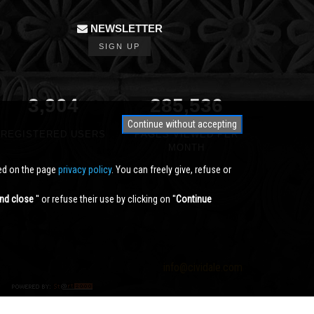
NEWSLETTER
SIGN UP
3,904
350,000
Continue without accepting
REGISTERED USERS
PAGES VIEWED PER
MONTH
ted on the page
privacy policy
. You can freely give, refuse or
nd close
'' or refuse their use by clicking on ''
Continue
info@cividale.com