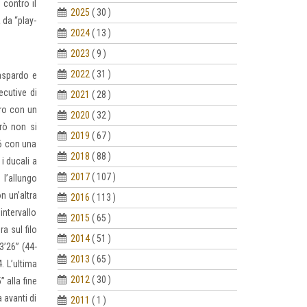
 contro il
2025
( 30 )
 da “play-
2024
( 13 )
2023
( 9 )
2022
( 31 )
Gaspardo e
ecutive di
2021
( 28 )
tro con un
2020
( 32 )
erò non si
2019
( 67 )
16 con una
2018
( 88 )
i ducali a
2017
( 107 )
 l’allungo
n un’altra
2016
( 113 )
intervallo
2015
( 65 )
ra sul filo
2014
( 51 )
3’26” (44-
2013
( 65 )
. L’ultima
2012
( 30 )
 alla fine
 avanti di
2011
( 1 )