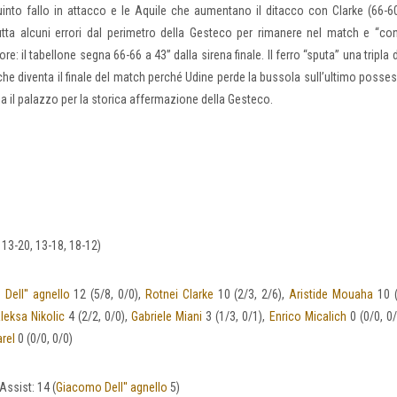
into fallo in attacco e le Aquile che aumentano il ditacco con Clarke (66-60
ta alcuni errori dal perimetro della Gesteco per rimanere nel match e “con
re: il tabellone segna 66-66 a 43” dalla sirena finale. Il ferro “sputa” una tripla 
 che diventa il finale del match perché Udine perde la bussola sull’ultimo poss
oia il palazzo per la storica affermazione della Gesteco.
 13-20, 13-18, 18-12)
Dell'' agnello
12 (5/8, 0/0),
Rotnei Clarke
10 (2/3, 2/6),
Aristide Mouaha
10 (
leksa Nikolic
4 (2/2, 0/0),
Gabriele Miani
3 (1/3, 0/1),
Enrico Micalich
0 (0/0, 0
rel
0 (0/0, 0/0)
 Assist: 14 (
Giacomo Dell'' agnello
5)