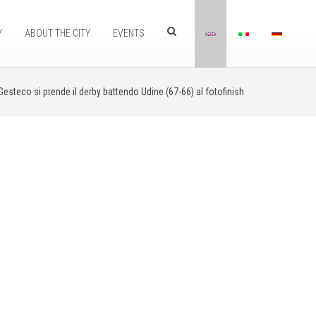
Y
ABOUT THE CITY
EVENTS
Gesteco si prende il derby battendo Udine (67-66) al fotofinish