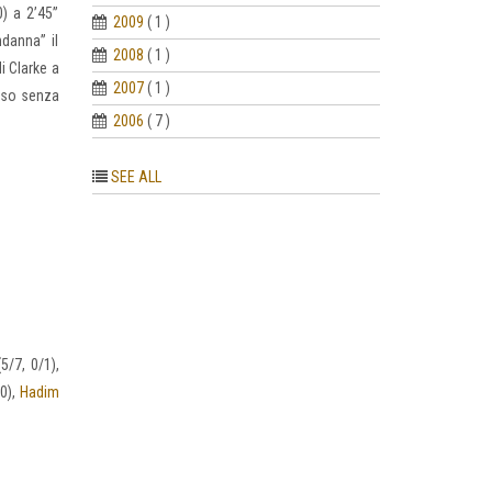
) a 2’45”
2009
( 1 )
danna” il
2008
( 1 )
di Clarke a
2007
( 1 )
esso senza
2006
( 7 )
SEE ALL
5/7, 0/1),
/0),
Hadim