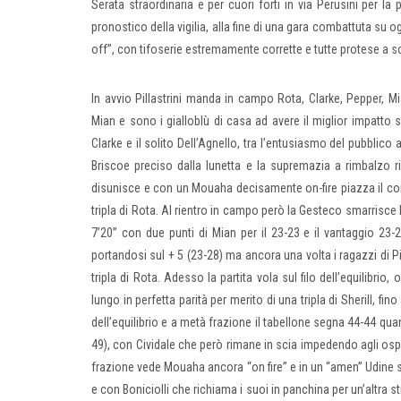
Serata straordinaria e per cuori forti in via Perusini per la 
pronostico della vigilia, alla fine di una gara combattuta su og
off”, con tifoserie estremamente corrette e tutte protese a s
In avvio Pillastrini manda in campo Rota, Clarke, Pepper, Mi
Mian e sono i gialloblù di casa ad avere il miglior impatto 
Clarke e il solito Dell’Agnello, tra l’entusiasmo del pubblico
Briscoe preciso dalla lunetta e la supremazia a rimbalzo r
disunisce e con un Mouaha decisamente on-fire piazza il con
tripla di Rota. Al rientro in campo però la Gesteco smarrisce la
7’20” con due punti di Mian per il 23-23 e il vantaggio 23
portandosi sul + 5 (23-28) ma ancora una volta i ragazzi di P
tripla di Rota. Adesso la partita vola sul filo dell’equilibri
lungo in perfetta parità per merito di una tripla di Sherill, fi
dell’equilibrio e a metà frazione il tabellone segna 44-44 quan
49), con Cividale che però rimane in scia impedendo agli ospiti
frazione vede Mouaha ancora “on fire” e in un “amen” Udine su
e con Boniciolli che richiama i suoi in panchina per un’altra s