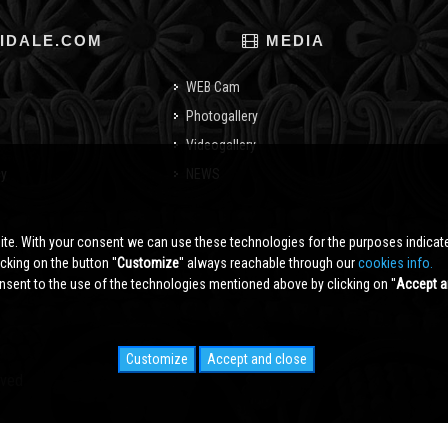
IDALE.COM
MEDIA
WEB Cam
Photogallery
Videogallery
cy
NEWS
o
ite. With your consent we can use these technologies for the purposes indica
king on the button ''
Customize
'' always reachable through our
cookies info.
sent to the use of the technologies mentioned above by clicking on ''
Accept a
Customize
Accept and close
rved