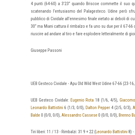
4 punti (64-60) a 3’23” quando Briscoe commette il suo qu
scatenando l’entusiasmo del Palagesteco. Udine però sfrut
pubblico di Cividale all’ennesimo finale vietato ai deboli di cuo
30” ma Miani cattura il rimbalzo e fa uno su due per il 67-66
riuscire ad andare al tiro e fare esplodere letteralmente di gi
Giuseppe Passoni
UEB Gesteco Cividale - Apu Old Wild West Udine 67-66 (23-16,
UEB Gesteco Cividale:
Eugenio Rota
18 (1/6, 4/5),
Giacomo 
Leonardo Battistini
6 (1/3, 0/0),
Dalton Pepper
4 (2/5, 0/3),
A
Balde
0 (0/0, 0/0),
Alessandro Cassese
0 (0/0, 0/0),
Brenno Ba
Tiri liberi: 11 / 13 - Rimbalzi: 31 9 + 22 (
Leonardo Battistini
8) -