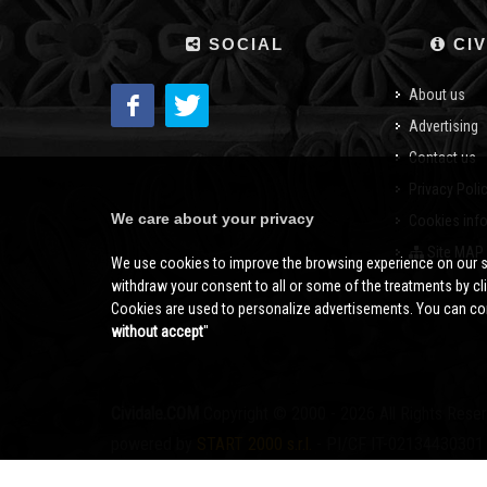
SOCIAL
CIV
About us
Advertising
Contact us
Privacy Poli
We care about your privacy
Cookies inf
Site MAP
We use cookies to improve the browsing experience on our s
withdraw your consent to all or some of the treatments by clic
Cookies are used to personalize advertisements. You can con
without accept
''
Cividale.COM
Copyright © 2000 - 2026 All Rights Rese
powered by
START 2000 s.r.l.
- PI/CF IT-02134430301