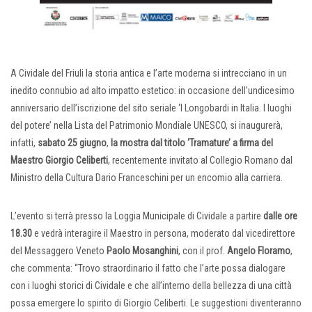
A Cividale del Friuli la storia antica e l’arte moderna si intrecciano in un
inedito connubio ad alto impatto estetico: in occasione dell’undicesimo
anniversario dell’iscrizione del sito seriale ‘I Longobardi in Italia. I luoghi
del potere’ nella Lista del Patrimonio Mondiale UNESCO, si inaugurerà,
infatti,
sabato 25 giugno
,
la mostra dal titolo ‘Tramature’ a firma del
Maestro Giorgio Celiberti
, recentemente invitato al Collegio Romano dal
Ministro della Cultura Dario Franceschini per un encomio alla carriera.
L’evento si terrà presso la Loggia Municipale di Cividale a partire
d
alle ore
18.30
e vedrà interagire il Maestro in persona, moderato dal vicedirettore
del Messaggero Veneto
Paolo Mosanghini
, con il prof.
Angelo Floramo
,
che commenta: “Trovo straordinario il fatto che l’arte possa dialogare
con i luoghi storici di Cividale e che all’interno della bellezza di una città
possa emergere lo spirito di Giorgio Celiberti. Le suggestioni diventeranno