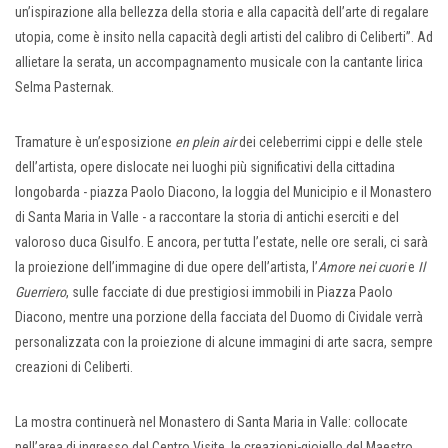
un’ispirazione alla bellezza della storia e alla capacità dell’arte di regalare
utopia, come è insito nella capacità degli artisti del calibro di Celiberti”. Ad
allietare la serata, un accompagnamento musicale con la cantante lirica
Selma Pasternak.
Tramature è un’esposizione
en plein air
dei celeberrimi cippi e delle stele
dell’artista, opere dislocate nei luoghi più significativi della cittadina
longobarda - piazza Paolo Diacono, la loggia del Municipio e il Monastero
di Santa Maria in Valle - a raccontare la storia di antichi eserciti e del
valoroso duca Gisulfo. E ancora, per tutta l’estate, nelle ore serali, ci sarà
la proiezione dell’immagine di due opere dell’artista, l’
Amore nei cuori
e
Il
Guerriero
, sulle facciate di due prestigiosi immobili in Piazza Paolo
Diacono, mentre una porzione della facciata del Duomo di Cividale verrà
personalizzata con la proiezione di alcune immagini di arte sacra, sempre
creazioni di Celiberti.
La mostra continuerà nel Monastero di Santa Maria in Valle: collocate
nell’area di ingresso del Centro Visite, le creazioni-gioiello del Maestro,