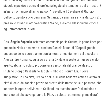
piccole e preziose opere di oreficeria legate alle tematiche della mostra. E
infine, un omaggio all’amicizia con ‘Il cavallo e il Cavaliere’ di Giorgio
Celiberti, dipinto a olio degli anni Settanta, da ammirare in via Manzoni 21,
presso lo studio di ottica-acustica Maico, assieme alle iconiche croci e
agli intramontabili cuori.
Così
Angela Zappulla
, referente comunale per la Cultura, in prima linea per
questa iniziativa assieme al sindaco Daniela Bernardi: “Dopo il grande
successo dello scorso anno con la mostra Incantamenti dello scultore
Alessandro Romano, sulla scia di una Cividale in veste di museo a cielo
aperto, abbiamo voluto proporre una personale del grande Maestro
Friulano Giorgio Celiberti nei luoghi simbolo di Forum Iulii, nuove
suggestioni in una città, Cividale del Friuli, dalla bellezza antica e altera di
città ducale, dal fascino prezioso creato dalle trame del suo passato che
incontra le opere del Maestro Celiberti restituendo un’enfasi artistica di
luci e colori che avvolgeranno la Piazza salotto, come mai prima d’ora.”