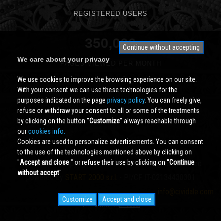
REGISTERED USERS
350,000
Continue without accepting
We care about your privacy
PAGES VIEWED PER MONTH
We use cookies to improve the browsing experience on our site.
With your consent we can use these technologies for the
purposes indicated on the page
privacy policy
. You can freely give,
refuse or withdraw your consent to all or some of the treatments
by clicking on the button ''
Customize
'' always reachable through
our
cookies info.
Cookies are used to personalize advertisements. You can consent
to the use of the technologies mentioned above by clicking on
''
Accept and close
'' or refuse their use by clicking on ''
Continue
Cividale.COM
Copyright © 2000 - 2026 All Rights Reserved
without accept
''
powered by
START 2000 s.r.l.
- PI/CF IT-02134430301
info@cividale.com
Customize
Accept and close