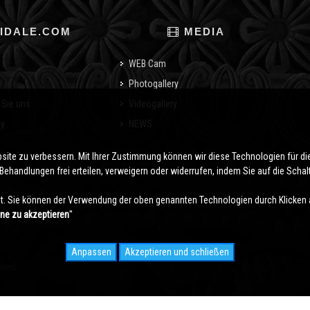
IDALE.COM
MEDIA
WEB Cam
Photogallery
 Sie uns
Videogallery
cy
NEWS
o
bsite zu verbessern. Mit Ihrer Zustimmung können wir diese Technologien für 
ehandlungen frei erteilen, verweigern oder widerrufen, indem Sie auf die Schaltf
. Sie können der Verwendung der oben genannten Technologien durch Klicken 
hne zu akzeptieren
''
Anpassen
Akzeptieren und schließen
rved