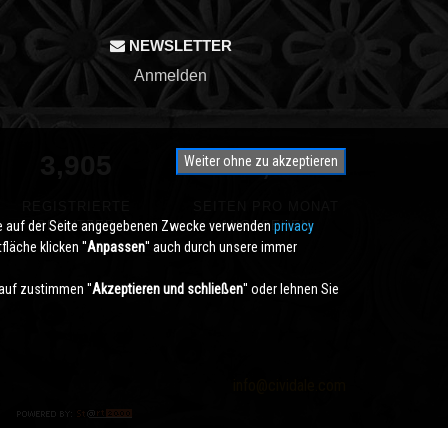
NEWSLETTER
Anmelden
3,905
350,000
Weiter ohne zu akzeptieren
REGISTRIERTE
SEITEN PRO MONAT
die auf der Seite angegebenen Zwecke verwenden
BENUTZER
ANGESEHEN
privacy
läche klicken ''
Anpassen
'' auch durch unsere immer
auf zustimmen ''
Akzeptieren und schließen
'' oder lehnen Sie
info@cividale.com