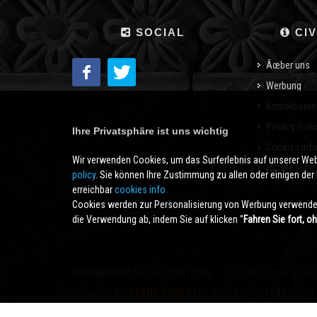
SOCIAL
CIV
Ãœber uns
Werbung
Kontaktieren
Privacy Poli
Ihre Privatsphäre ist uns wichtig
Cookies inf
Wir verwenden Cookies, um das Surferlebnis auf unserer We
Site MAP
policy
. Sie können Ihre Zustimmung zu allen oder einigen der B
erreichbar
cookies info.
Cookies werden zur Personalisierung von Werbung verwendet
die Verwendung ab, indem Sie auf klicken ''
Fahren Sie fort, o
Cividale.COM
Copyright © 2000 - 2026 All Rights Rese
powered by
START 2000 s.r.l.
- PI/CF IT-02134430301