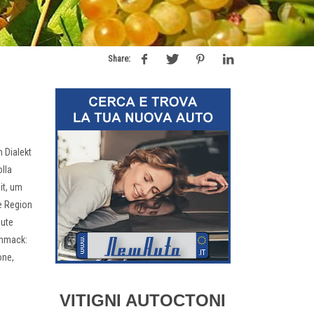
Share:
 Dialekt
lla
it, um
ie Region
gute
chmack:
one,
VITIGNI AUTOCTONI