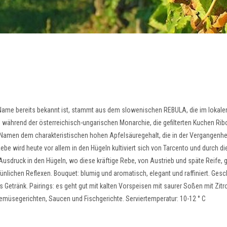
 Name bereits bekannt ist, stammt aus dem slowenischen REBULA, die im lokalen
 während der österreichisch-ungarischen Monarchie, die gefilterten Kuchen Ribo
n Namen dem charakteristischen hohen Apfelsäuregehalt, die in der Vergangenhe
ebe wird heute vor allem in den Hügeln kultiviert sich von Tarcento und durch d
n Ausdruck in den Hügeln, wo diese kräftige Rebe, von Austrieb und späte Reife, 
rünlichen Reflexen. Bouquet: blumig und aromatisch, elegant und raffiniert. Ges
es Getränk. Pairings: es geht gut mit kalten Vorspeisen mit saurer Soßen mit Zitr
müsegerichten, Saucen und Fischgerichte. Serviertemperatur: 10-12 ° C