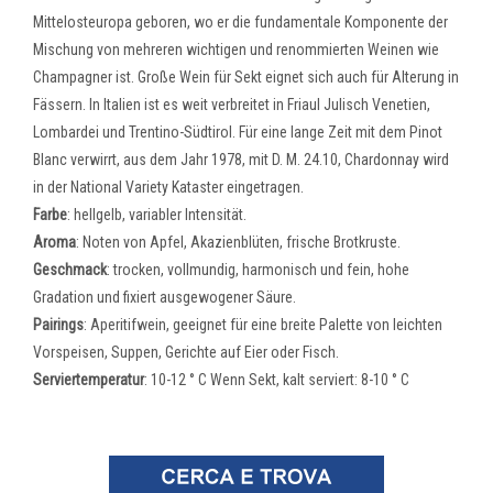
Mittelosteuropa geboren, wo er die fundamentale Komponente der
Mischung von mehreren wichtigen und renommierten Weinen wie
Champagner ist. Große Wein für Sekt eignet sich auch für Alterung in
Fässern. In Italien ist es weit verbreitet in Friaul Julisch Venetien,
Lombardei und Trentino-Südtirol. Für eine lange Zeit mit dem Pinot
Blanc verwirrt, aus dem Jahr 1978, mit D. M. 24.10, Chardonnay wird
in der National Variety Kataster eingetragen.
Farbe
: hellgelb, variabler Intensität.
Aroma
: Noten von Apfel, Akazienblüten, frische Brotkruste.
Geschmack
: trocken, vollmundig, harmonisch und fein, hohe
Gradation und fixiert ausgewogener Säure.
Pairings
: Aperitifwein, geeignet für eine breite Palette von leichten
Vorspeisen, Suppen, Gerichte auf Eier oder Fisch.
Serviertemperatur
: 10-12 ° C Wenn Sekt, kalt serviert: 8-10 ° C