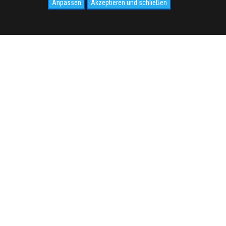
Anpassen
Akzeptieren und schließen
IDALE.COM
MEDIA
WEB Cam
Photogallery
 Sie uns
Videogallery
cy
NEWS
o