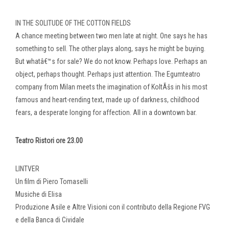
IN THE SOLITUDE OF THE COTTON FIELDS
A chance meeting between two men late at night. One says he has
something to sell. The other plays along, says he might be buying.
But whatâ€™s for sale? We do not know. Perhaps love. Perhaps an
object, perhaps thought. Perhaps just attention. The Egumteatro
company from Milan meets the imagination of KoltÃšs in his most
famous and heart-rending text, made up of darkness, childhood
fears, a desperate longing for affection. All in a downtown bar.
Teatro Ristori ore 23.00
LINTVER
Un film di Piero Tomaselli
Musiche di Elisa
Produzione Asile e Altre Visioni con il contributo della Regione FVG
e della Banca di Cividale