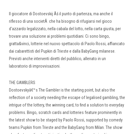
Il giocatore di Dostoevskij Ãš il punto di partenza, ma anche il
riflesso di una societÃ che ha bisogno di rifugiarsi nel gioco
d'azzardo legalizzato, nella cabala del lotto, nella carta giusta, per
trovare una soluzione ai problemi quotidiani. Ci sono bingo,
gratta&vinci, lotterie nel nuovo spettacolo di Paolo Rossi, affiancato
dai cabarettisti del Pupkin di Trieste e dalla BabyGang milanese.
Previsti anche interventi diretti del pubblico, allenato in un
laboratorio di improvvisazioni.
THE GAMBLERS
Dostoevskyâ€™s The Gambler is the starting point, but also the
reflection of a society needing the escape of legalised gambling, the
intrigue of the lottery, the winning card, to find a solution to everyday
problems. Bingo, scratch cards and lotteries feature prominently in
the latest show to be staged by Paolo Rossi, supported by comedy
teams Pupkin from Trieste and the BabyGang from Milan. The show