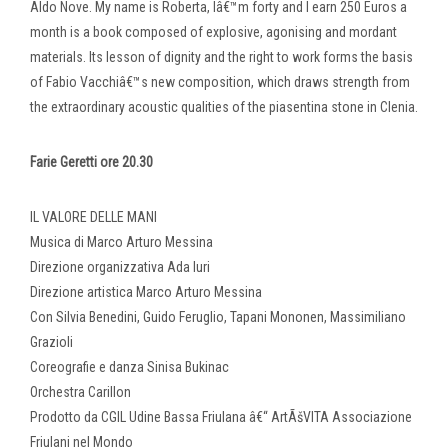
Aldo Nove. My name is Roberta, Iâ€™m forty and I earn 250 Euros a
month is a book composed of explosive, agonising and mordant
materials. Its lesson of dignity and the right to work forms the basis
of Fabio Vacchiâ€™s new composition, which draws strength from
the extraordinary acoustic qualities of the piasentina stone in Clenia.
Farie Geretti ore 20.30
IL VALORE DELLE MANI
Musica di Marco Arturo Messina
Direzione organizzativa Ada Iuri
Direzione artistica Marco Arturo Messina
Con Silvia Benedini, Guido Feruglio, Tapani Mononen, Massimiliano
Grazioli
Coreografie e danza Sinisa Bukinac
Orchestra Carillon
Prodotto da CGIL Udine Bassa Friulana â€“ ArtÃšVITA Associazione
Friulani nel Mondo