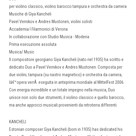
per violino classico, violino barocco tampura e orchestra da camera
Musiche di Giya Kancheli
Pavel Vernikov e Andres Mustonen, violini solisti
Accademia I Filarmonici di Verona
In collaborazione con Studio Musica - Modena
Prima esecuzione assoluta
Musica/ Music
Il compositore georgiano Giya Kancheli (nato nel 1935) ha scritto e
dedicato Duo a Pavel Vernikov e Andres Mustonen. Composta per
due violini, tampura (su nastro magnetico) e orchestra da camera,
lâ€™opera verrÃ eseguita in anteprima mondiale al MittelFest 2006.
Con energia incredibile e un totale impegno nella musica, Duo
unisce non solo due strumenti, il violino classico e quello barocco,
ma anche approcci musicali provenienti da retroterra differenti.
KANCHELI
Estonian composer Giya Kancheli (born in 1935) has dedicated his