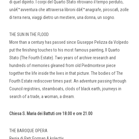
di quel dipinto. I corpi del Quarto Stato ritrovano il tempo perduto,
unâ€™avventura che attraversa libroni dâ€™anagrafe, piroscafi, zolle
di terra nera, viaggi dietro un mestiere, una donna, un sogno.
THE SUN IN THE FLOOD
More than a century has passed since Giuseppe Pelizza da Volpedo
put the finishing touches to his most famous painting, Il Quarto
Stato (The Fourth Estate). Two years of archive research and
hundreds of memories gleaned from old Piedmontese piece
together the life inside the lives in that picture. The bodies of The
Fourth Estate rediscover times past. An adventure passing through
Council registries, steamboats, clods of black earth, journeys in
search of a trade, a woman, a dream.
Chiesa S. Maria dei Battuti ore 18.00 e ore 21.00
THE BAROQUE OPERA
Regia di Petr Forman & kolectiv