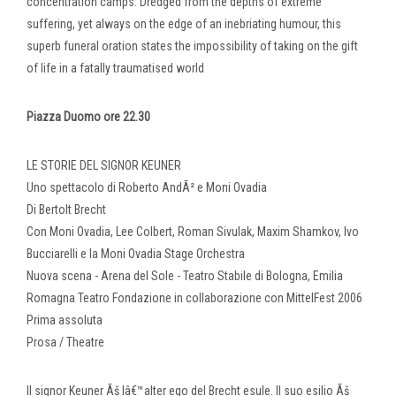
concentration camps. Dredged from the depths of extreme
suffering, yet always on the edge of an inebriating humour, this
superb funeral oration states the impossibility of taking on the gift
of life in a fatally traumatised world
Piazza Duomo ore 22.30
LE STORIE DEL SIGNOR KEUNER
Uno spettacolo di Roberto AndÃ² e Moni Ovadia
Di Bertolt Brecht
Con Moni Ovadia, Lee Colbert, Roman Sivulak, Maxim Shamkov, Ivo
Bucciarelli e la Moni Ovadia Stage Orchestra
Nuova scena - Arena del Sole - Teatro Stabile di Bologna, Emilia
Romagna Teatro Fondazione in collaborazione con MittelFest 2006
Prima assoluta
Prosa / Theatre
Il signor Keuner Ãš lâ€™alter ego del Brecht esule. Il suo esilio Ãš