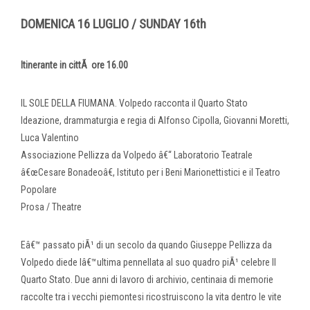
DOMENICA 16 LUGLIO / SUNDAY 16th
Itinerante in cittÃ ore 16.00
IL SOLE DELLA FIUMANA. Volpedo racconta il Quarto Stato
Ideazione, drammaturgia e regia di Alfonso Cipolla, Giovanni Moretti,
Luca Valentino
Associazione Pellizza da Volpedo â€“ Laboratorio Teatrale
â€œCesare Bonadeoâ€, Istituto per i Beni Marionettistici e il Teatro
Popolare
Prosa / Theatre
Eâ€™ passato piÃ¹ di un secolo da quando Giuseppe Pellizza da
Volpedo diede lâ€™ultima pennellata al suo quadro piÃ¹ celebre Il
Quarto Stato. Due anni di lavoro di archivio, centinaia di memorie
raccolte tra i vecchi piemontesi ricostruiscono la vita dentro le vite