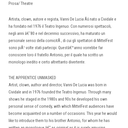
Prosa/ Theatre
Artista, clown, autore e regista, Vanni De Lucia Ãš nato a Cividale e
ha fondato nel 1976 il Teatro Ingenuo. Con numerosi spettacoli,
negli anni â€˜80 e nel decennio successivo, ha maturato un
personale senso della comicitÃ , di cui gli spettatori di MittelFest
sono piÃ¹ volte stati partecipi. Questâ€™anno vorrebbe far
conoscere loro il fratello Antonio, per il quale ha scritto un
monologo inedito e certo altrettanto divertente.
THE APPRENTICE UNMASKED
Artist, clown, author and director, Vanni De Lucia was born in
Cividale and in 1976 founded the Teatro Ingenuo. Through many
shows he staged in the 1980s and 90s he developed his own
personal sense of comedy, with which MittelFest audiences have
become acquainted on a number of occasions. This year he would
like to introduce them to his brother Antonio, for whom he has
written an monologue â€“ as original as it is surely amusing.