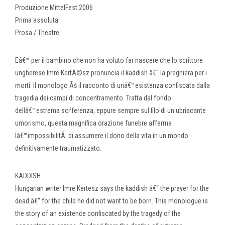
Produzione MittelFest 2006
Prima assoluta
Prosa / Theatre
Eâ€™ per il bambino che non ha voluto far nascere che lo scrittore
ungherese Imre KertÃ©sz pronuncia il kaddish â€“ la preghiera per i
morti. Il monologo Ãš il racconto di unâ€™esistenza confiscata dalla
tragedia dei campi di concentramento. Tratta dal fondo
dellâ€™estrema sofferenza, eppure sempre sul filo di un ubriacante
umorismo, questa magnifica orazione funebre afferma
lâ€™impossibilitÃ di assumere il dono della vita in un mondo
definitivamente traumatizzato.
KADDISH
Hungarian writer Imre Kertesz says the kaddish â€“ the prayer for the
dead â€“ for the child he did not want to be born. This monologue is
the story of an existence confiscated by the tragedy of the