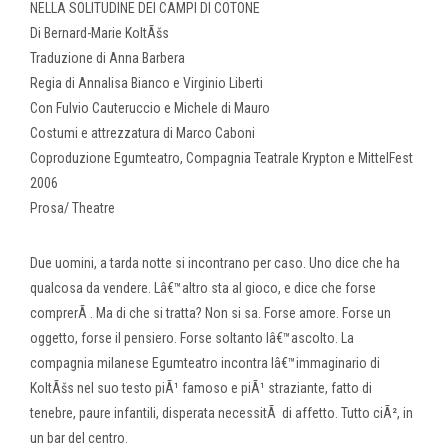
NELLA SOLITUDINE DEI CAMPI DI COTONE
Di Bernard-Marie KoltÃšs
Traduzione di Anna Barbera
Regia di Annalisa Bianco e Virginio Liberti
Con Fulvio Cauteruccio e Michele di Mauro
Costumi e attrezzatura di Marco Caboni
Coproduzione Egumteatro, Compagnia Teatrale Krypton e MittelFest
2006
Prosa/ Theatre
Due uomini, a tarda notte si incontrano per caso. Uno dice che ha
qualcosa da vendere. Lâ€™altro sta al gioco, e dice che forse
comprerÃ . Ma di che si tratta? Non si sa. Forse amore. Forse un
oggetto, forse il pensiero. Forse soltanto lâ€™ascolto. La
compagnia milanese Egumteatro incontra lâ€™immaginario di
KoltÃšs nel suo testo piÃ¹ famoso e piÃ¹ straziante, fatto di
tenebre, paure infantili, disperata necessitÃ di affetto. Tutto ciÃ², in
un bar del centro.