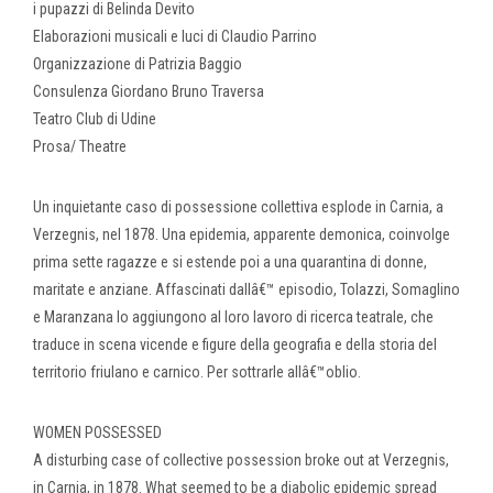
i pupazzi di Belinda Devito
Elaborazioni musicali e luci di Claudio Parrino
Organizzazione di Patrizia Baggio
Consulenza Giordano Bruno Traversa
Teatro Club di Udine
Prosa/ Theatre
Un inquietante caso di possessione collettiva esplode in Carnia, a
Verzegnis, nel 1878. Una epidemia, apparente demonica, coinvolge
prima sette ragazze e si estende poi a una quarantina di donne,
maritate e anziane. Affascinati dallâ€™ episodio, Tolazzi, Somaglino
e Maranzana lo aggiungono al loro lavoro di ricerca teatrale, che
traduce in scena vicende e figure della geografia e della storia del
territorio friulano e carnico. Per sottrarle allâ€™oblio.
WOMEN POSSESSED
A disturbing case of collective possession broke out at Verzegnis,
in Carnia, in 1878. What seemed to be a diabolic epidemic spread