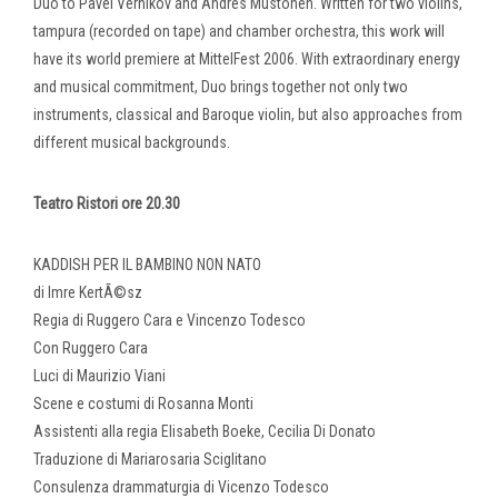
Duo to Pavel Vernikov and Andres Mustonen. Written for two violins,
tampura (recorded on tape) and chamber orchestra, this work will
have its world premiere at MittelFest 2006. With extraordinary energy
and musical commitment, Duo brings together not only two
instruments, classical and Baroque violin, but also approaches from
different musical backgrounds.
Teatro Ristori ore 20.30
KADDISH PER IL BAMBINO NON NATO
di Imre KertÃ©sz
Regia di Ruggero Cara e Vincenzo Todesco
Con Ruggero Cara
Luci di Maurizio Viani
Scene e costumi di Rosanna Monti
Assistenti alla regia Elisabeth Boeke, Cecilia Di Donato
Traduzione di Mariarosaria Sciglitano
Consulenza drammaturgia di Vicenzo Todesco