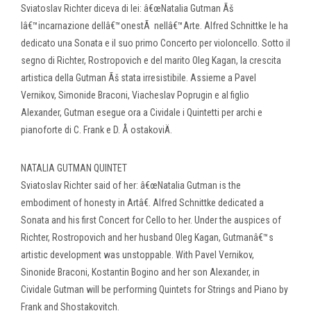
Sviatoslav Richter diceva di lei: â€œNatalia Gutman Ãš
lâ€™incarnazione dellâ€™onestÃ nellâ€™Arte. Alfred Schnittke le ha
dedicato una Sonata e il suo primo Concerto per violoncello. Sotto il
segno di Richter, Rostropovich e del marito Oleg Kagan, la crescita
artistica della Gutman Ãš stata irresistibile. Assieme a Pavel
Vernikov, Simonide Braconi, Viacheslav Poprugin e al figlio
Alexander, Gutman esegue ora a Cividale i Quintetti per archi e
pianoforte di C. Frank e D. Å ostakoviÄ.
NATALIA GUTMAN QUINTET
Sviatoslav Richter said of her: â€œNatalia Gutman is the
embodiment of honesty in Artâ€. Alfred Schnittke dedicated a
Sonata and his first Concert for Cello to her. Under the auspices of
Richter, Rostropovich and her husband Oleg Kagan, Gutmanâ€™s
artistic development was unstoppable. With Pavel Vernikov,
Sinonide Braconi, Kostantin Bogino and her son Alexander, in
Cividale Gutman will be performing Quintets for Strings and Piano by
Frank and Shostakovitch.