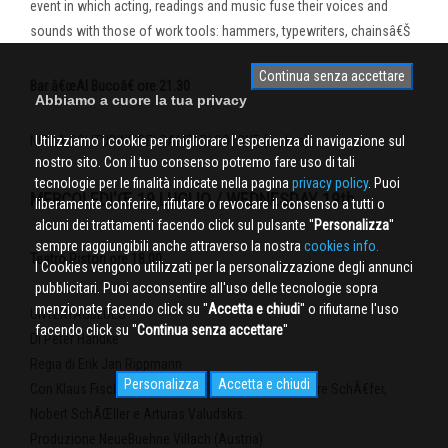
event in which acting, readings and music fuse their voices and
sounds with those of work tools: hammers, typewriters, chainsâ€Š
Continua senza accettare
Bar â€œAl Bucoâ€ ore 21.30
Abbiamo a cuore la tua privacy
NELLA SOLITUDINE DEI CAMPI DI COTONE (replica)
Utilizziamo i cookie per migliorare l'esperienza di navigazione sul
nostro sito. Con il tuo consenso potremo fare uso di tali
tecnologie per le finalità indicate nella pagina
privacy policy
. Puoi
MERCOLEDI'Œ 19 LUGLIO / WEDNESDAY 19th
liberamente conferire, rifiutare o revocare il consenso a tutti o
alcuni dei trattamenti facendo click sul pulsante ''
Personalizza
''
sempre raggiungibili anche attraverso la nostra
cookies info.
Teatro Ristori ore 18.00
I Cookies vengono utilizzati per la personalizzazione degli annunci
pubblicitari. Puoi acconsentire all'uso delle tecnologie sopra
menzionate facendo click su ''
Accetta e chiudi
'' o rifiutarne l'uso
UNTERTAGBLUES
facendo click su ''
Continua senza accettare
''
Di Peter Handke
Regia di Erik Jan Rippmann
Personalizza
Accetta e chiudi
Con Klaus Fischer, Katrin Ackerl Konstantin, Eleonore SchÃ€fer,
Nobert SchÃŒller e Arturas Valudskis.
Produzione NeueBuehne Villach (Austria)