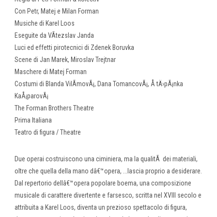
Con Petr, Matej e Milan Forman
Musiche di Karel Loos
Eseguite da VÃ­tezslav Janda
Luci ed effetti pirotecnici di Zdenek Boruvka
Scene di Jan Marek, Miroslav Trejtnar
Maschere di Matej Forman
Costumi di Blanda VilÃ­movÃ¡, Dana TomancovÃ¡, Å tÄ›pÃ¡nka
KaÅ¡parovÃ¡
The Forman Brothers Theatre
Prima Italiana
Teatro di figura / Theatre
Due operai costruiscono una ciminiera, ma la qualitÃ dei materiali,
oltre che quella della mano dâ€™opera, ...lascia proprio a desiderare.
Dal repertorio dellâ€™opera popolare boema, una composizione
musicale di carattere divertente e farsesco, scritta nel XVIII secolo e
attribuita a Karel Loos, diventa un prezioso spettacolo di figura,