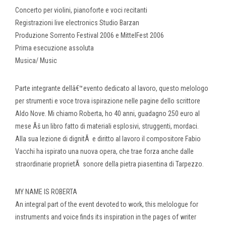
Concerto per violini, pianoforte e voci recitanti
Registrazioni live electronics Studio Barzan
Produzione Sorrento Festival 2006 e MittelFest 2006
Prima esecuzione assoluta
Musica/ Music
Parte integrante dellâ€™evento dedicato al lavoro, questo melologo
per strumenti e voce trova ispirazione nelle pagine dello scrittore
Aldo Nove. Mi chiamo Roberta, ho 40 anni, guadagno 250 euro al
mese Ãš un libro fatto di materiali esplosivi, struggenti, mordaci.
Alla sua lezione di dignitÃ e diritto al lavoro il compositore Fabio
Vacchi ha ispirato una nuova opera, che trae forza anche dalle
straordinarie proprietÃ sonore della pietra piasentina di Tarpezzo.
MY NAME IS ROBERTA
An integral part of the event devoted to work, this melologue for
instruments and voice finds its inspiration in the pages of writer