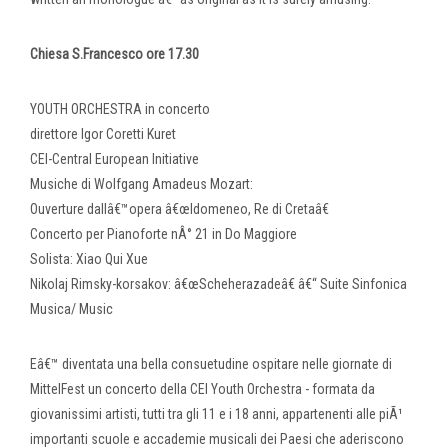
Chiesa S.Francesco ore 17.30
YOUTH ORCHESTRA in concerto
direttore Igor Coretti Kuret
CEI-Central European Initiative
Musiche di Wolfgang Amadeus Mozart:
Ouverture dallâ€™opera â€œIdomeneo, Re di Cretaâ€
Concerto per Pianoforte nÂ° 21 in Do Maggiore
Solista: Xiao Qui Xue
Nikolaj Rimsky-korsakov: â€œScheherazadeâ€ â€“ Suite Sinfonica
Musica/ Music
Eâ€™ diventata una bella consuetudine ospitare nelle giornate di
MittelFest un concerto della CEI Youth Orchestra - formata da
giovanissimi artisti, tutti tra gli 11 e i 18 anni, appartenenti alle piÃ¹
importanti scuole e accademie musicali dei Paesi che aderiscono