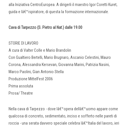
alla Iniziativa CentroEuropea. A dirigerli il maestro Igor Coretti Kuret,
guida e lâ€™ispiratore, di questa la formazione internazionale.
Cava di Tarpezzo (S. Pietro al Nat.) dalle 19.00
STORIE DI LAVORO
A cura di Valter Colle e Mario Brandolin
Con Gualtiero Bertelli, Mario Brugnaro, Ascanio Celestini, Mauro
Corona, Alessandra Kersevan, Giovanna Marini, Patrizia Nasini,
Marco Paolini, Gian Antonio Stella
Produzione MittelFest 2006
Prima assoluta
Prosa/ Theatre
Nella cava di Tarpezzo - dove lâ€™opera dellâ€™uomo appare come
qualcosa di concreto, sedimentato, inciso e sofferto nelle pareti di
roccia - una serata davvero speciale celebra lâ€™Italia del lavoro, ieri