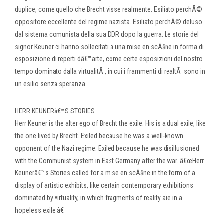
duplice, come quello che Brecht visse realmente. Esiliato perchÃ©
oppositore eccellente del regime nazista. Esiliato perchÃ© deluso
dal sistema comunista della sua DDR dopo la guerra. Le storie del
signor Keuner ci hanno sollecitati a una mise en scÃšne in forma di
esposizione di reperti dâ€™arte, come certe esposizioni del nostro
tempo dominato dalla virtualitÃ , in cui i frammenti di realtÃ sono in
un esilio senza speranza.
HERR KEUNERâ€™S STORIES
Herr Keuner is the alter ego of Brecht the exile. His is a dual exile, like
the one lived by Brecht. Exiled because he was a well-known
opponent of the Nazi regime. Exiled because he was disillusioned
with the Communist system in East Germany after the war. â€œHerr
Keunerâ€™s Stories called for a mise en scÃšne in the form of a
display of artistic exhibits, like certain contemporary exhibitions
dominated by virtuality, in which fragments of reality are in a
hopeless exile.â€