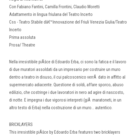
Con Fabiano Fantini, Camilla Frontini, Claudio Moretti
Adattamento in lingua friulana del Teatro Incerto
Css - Teatro Stabile dâ€™Innovazione del Friuli Venezia Giulia/Teatro
Incerto
Prima assoluta
Prosa/ Theatre
Nella irresistibile piÃšce di Edoardo Erba, ci sono la fatica e il lavoro
di due muratori assoldati da un impresario per costruire un muro
dentro a teatro in disuso, il cui palcoscenico verrÃ dato in affitto al
supermercato adiacente. Questione di soldi, affare sporco, abuso
edilizio, che costringe i due lavoratori in nero ad agire di nascosto,
di notte. E impegna i due vigorosi interpreti (giÃ maratoneti, in un
altro testo di Erba) nella costruzione di un muro... autentico.
BRICKLAYERS
This irresistible piÃšce by Edoardo Erba features two bricklayers