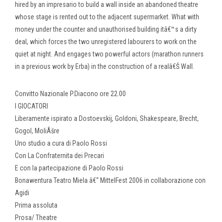
hired by an impresario to build a wall inside an abandoned theatre
whose stage is rented out to the adjacent supermarket. What with
money under the counter and unauthorised building itâ€™s a dirty
deal, which forces the two unregistered labourers to work on the
quiet at night. And engages two powerful actors (marathon runners
in a previous work by Erba) in the construction of a realâ€Š Wall.
Convitto Nazionale P.Diacono ore 22.00
I GIOCATORI
Liberamente ispirato a Dostoevskij, Goldoni, Shakespeare, Brecht,
Gogol, MoliÃšre
Uno studio a cura di Paolo Rossi
Con La Confraternita dei Precari
E con la partecipazione di Paolo Rossi
Bonawentura Teatro Miela â€“ MittelFest 2006 in collaborazione con
Agidi
Prima assoluta
Prosa/ Theatre