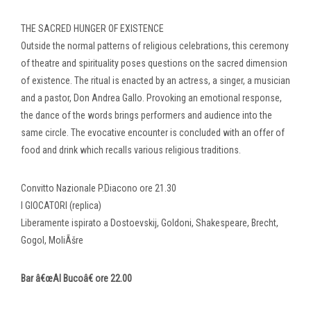
THE SACRED HUNGER OF EXISTENCE
Outside the normal patterns of religious celebrations, this ceremony
of theatre and spirituality poses questions on the sacred dimension
of existence. The ritual is enacted by an actress, a singer, a musician
and a pastor, Don Andrea Gallo. Provoking an emotional response,
the dance of the words brings performers and audience into the
same circle. The evocative encounter is concluded with an offer of
food and drink which recalls various religious traditions.
Convitto Nazionale P.Diacono ore 21.30
I GIOCATORI (replica)
Liberamente ispirato a Dostoevskij, Goldoni, Shakespeare, Brecht,
Gogol, MoliÃšre
Bar â€œAl Bucoâ€ ore 22.00