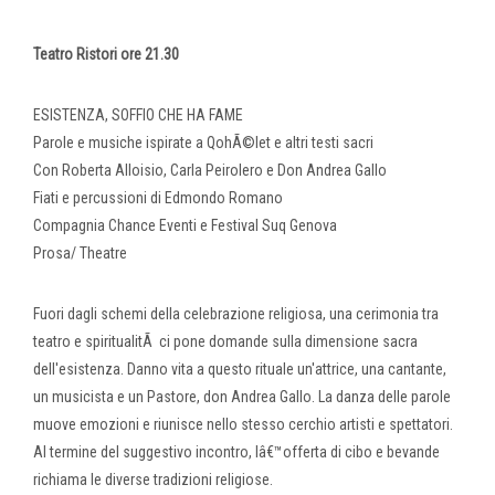
Teatro Ristori ore 21.30
ESISTENZA, SOFFIO CHE HA FAME
Parole e musiche ispirate a QohÃ©let e altri testi sacri
Con Roberta Alloisio, Carla Peirolero e Don Andrea Gallo
Fiati e percussioni di Edmondo Romano
Compagnia Chance Eventi e Festival Suq Genova
Prosa/ Theatre
Fuori dagli schemi della celebrazione religiosa, una cerimonia tra
teatro e spiritualitÃ ci pone domande sulla dimensione sacra
dell'esistenza. Danno vita a questo rituale un'attrice, una cantante,
un musicista e un Pastore, don Andrea Gallo. La danza delle parole
muove emozioni e riunisce nello stesso cerchio artisti e spettatori.
Al termine del suggestivo incontro, lâ€™offerta di cibo e bevande
richiama le diverse tradizioni religiose.