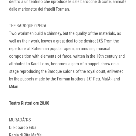
dentro a un teatrino che riproduce le sale barocche di corte, animate
dalle marionette dei fratelli Forman.
THE BAROQUE OPERA
Two workmen build a chimney, but the quality of the materials, as
well as their work, leaves a great deal to be desiredâ€Š From the
repertoire of Bohemian popular opera, an amusing musical
composition with elements of farce, written in the 18th century and
attributed to Karel Loos, becomes a gem of a puppet show on a
stage reproducing the Baroque salons of the royal court, enlivened
by the puppets made by the Forman brothers â€“ Petr, MatÄ›j and
Milan.
Teatro Ristori ore 20.00
MURADÃ”RS
Di Edoardo Erba
Regia di Rita Maffei