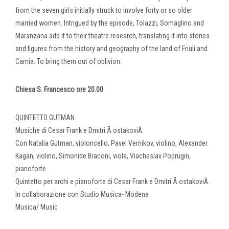
from the seven girls initially struck to involve forty or so older
married women. Intrigued by the episode, Tolazzi, Somaglino and
Maranzana add it to their theatre research, translating it into stories
and figures from the history and geography of the land of Friuli and
Carnia. To bring them out of oblivion.
Chiesa S. Francesco ore 20.00
QUINTETTO GUTMAN
Musiche di Cesar Frank e Dmitri Å ostakoviÄ.
Con Natalia Gutman, violoncello, Pavel Vernikov, violino, Alexander
Kagan, violino, Simonide Braconi, viola, Viacheslav Poprugin,
pianoforte
Quintetto per archi e pianoforte di Cesar Frank e Dmitri Å ostakoviÄ.
In collaborazione con Studio Musica- Modena
Musica/ Music